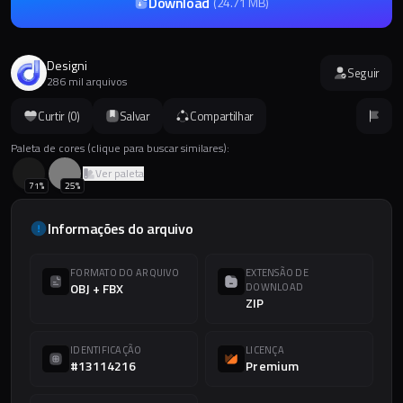
Download
(
24.71 MB
)
Designi
Seguir
286 mil arquivos
Curtir (
0
)
Salvar
Compartilhar
Paleta de cores (clique para buscar similares):
Ver paleta
71
%
25
%
Informações do arquivo
FORMATO DO ARQUIVO
EXTENSÃO DE
OBJ + FBX
DOWNLOAD
ZIP
IDENTIFICAÇÃO
LICENÇA
#13114216
Premium