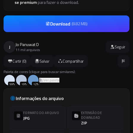
se premium
para fazer o download.
Download
(
8.82 MB
)
Jo Panuwat D
J
Seguir
11 mil arquivos
Curtir (
0
)
Salvar
Compartilhar
Paleta de cores (clique para buscar similares):
Ver paleta
59
%
19
%
12
%
Informações do arquivo
FORMATO DO ARQUIVO
EXTENSÃO DE
JPG
DOWNLOAD
ZIP