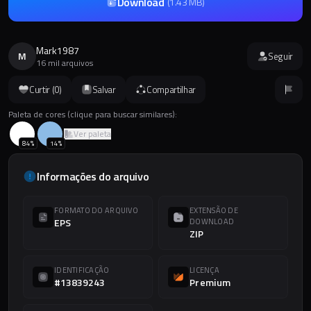
Download
(
1.43 MB
)
Mark1987
M
Seguir
16 mil arquivos
Curtir (
0
)
Salvar
Compartilhar
Paleta de cores (clique para buscar similares):
Ver paleta
84
%
14
%
Informações do arquivo
FORMATO DO ARQUIVO
EXTENSÃO DE
EPS
DOWNLOAD
ZIP
IDENTIFICAÇÃO
LICENÇA
#13839243
Premium