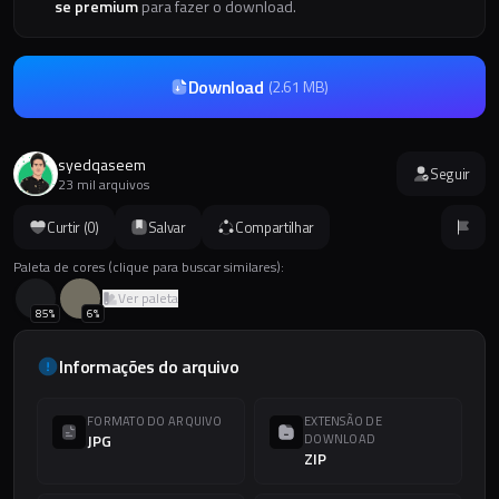
se premium
para fazer o download.
Download
(
2.61 MB
)
syedqaseem
Seguir
23 mil arquivos
Curtir (
0
)
Salvar
Compartilhar
Paleta de cores (clique para buscar similares):
Ver paleta
85
%
6
%
Informações do arquivo
FORMATO DO ARQUIVO
EXTENSÃO DE
JPG
DOWNLOAD
ZIP