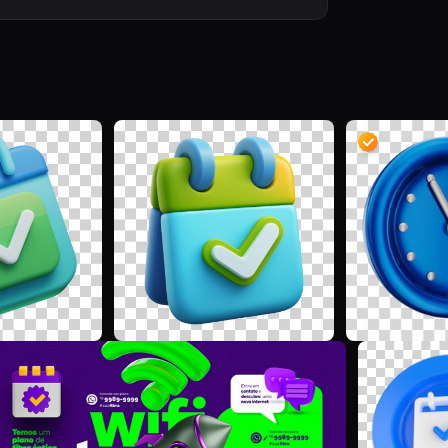
G
G
D