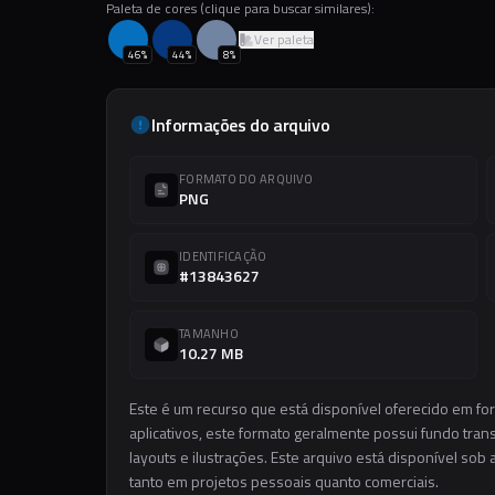
Paleta de cores (clique para buscar similares):
Ver paleta
46
%
44
%
8
%
Informações do arquivo
FORMATO DO ARQUIVO
PNG
IDENTIFICAÇÃO
#13843627
TAMANHO
10.27 MB
Este é um recurso que está disponível oferecido em f
aplicativos, este formato geralmente possui fundo trans
layouts e ilustrações. Este arquivo está disponível sob 
tanto em projetos pessoais quanto comerciais.