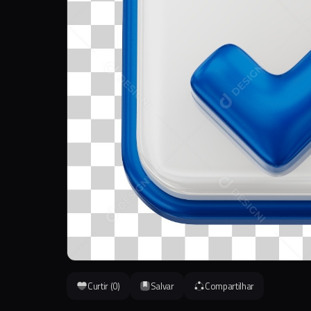
Curtir (
0
)
Salvar
Compartilhar