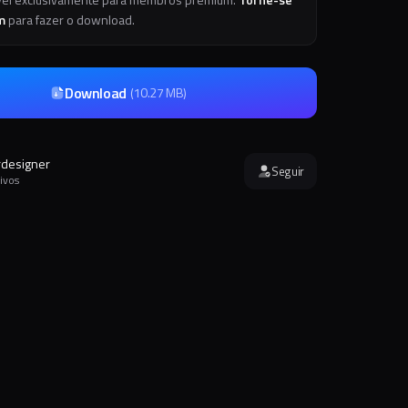
m
para fazer o download.
Download
(
10.27 MB
)
rdesigner
Seguir
ivos