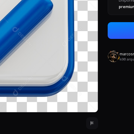
premiu
marcos
498 arqu