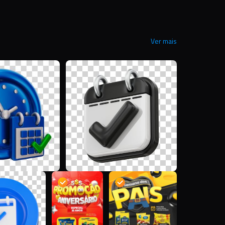
Ver mais
D
M
G
D
D