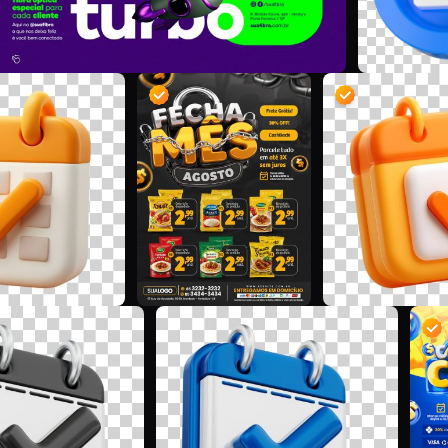
D
D
M
M