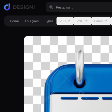
Home
Coleções
Figma
PSD
PNG
Fotos