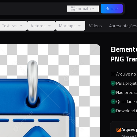
Formato
Buscar
Texturas
Vetores
Mockups
Vídeos
Apresentaçõe
Elemento
PNG Tra
Arquivo no
Para proje
Não precisa
Qualidade d
Download 
Arquivo
Disponí