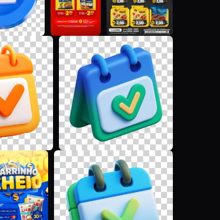
D
G
D
G