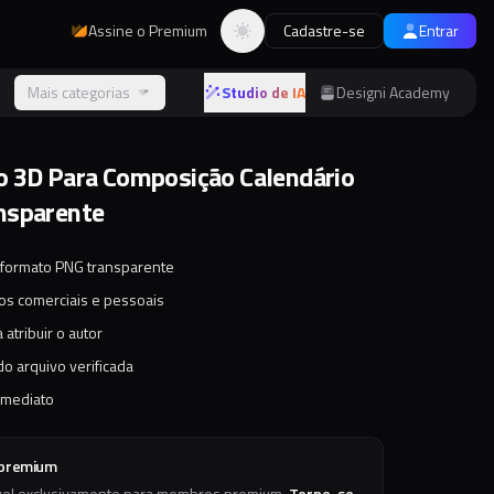
Assine o Premium
Cadastre-se
Entrar
Alternar tema
s
Mais categorias
Studio de IA
Designi Academy
 3D Para Composição Calendário
nsparente
 formato PNG transparente
tos comerciais e pessoais
 atribuir o autor
o arquivo verificada
imediato
 premium
vel exclusivamente para membros premium.
Torne-se