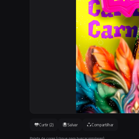
Curtir (
2
)
Salvar
Compartilhar
Paleta de cores (clique para buscar similares):