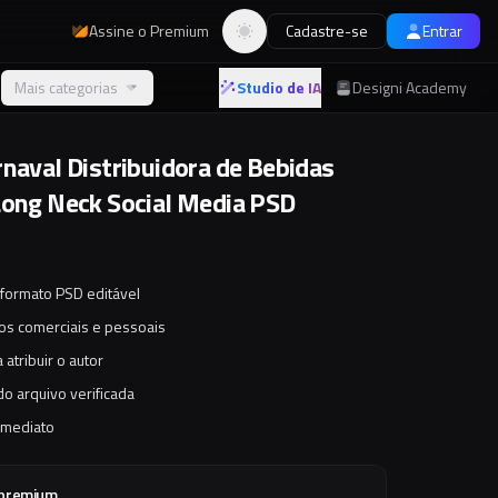
Assine o Premium
Cadastre-se
Entrar
Alternar tema
Mais categorias
Studio de IA
Designi Academy
rnaval Distribuidora de Bebidas
Long Neck Social Media PSD
 formato PSD editável
tos comerciais e pessoais
 atribuir o autor
o arquivo verificada
imediato
 premium