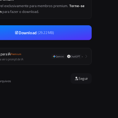
vel exclusivamente para membros premium.
Torne-se
m
para fazer o download.
Download
(
29.22 MB
)
para IA
Premium
Gemini
ChatGPT
+
a ver o prompt de IA
Seguir
arquivos