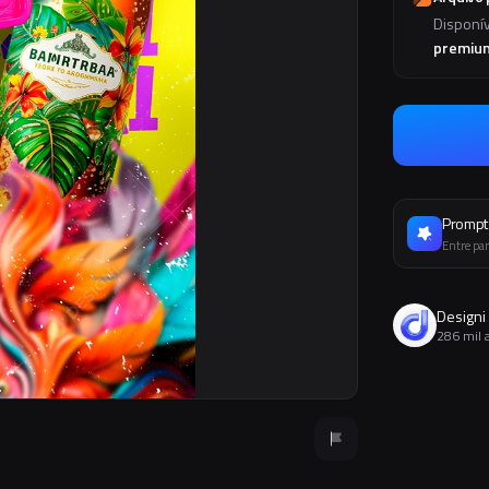
Disponí
premiu
Prompt 
Entre par
Designi
286 mil 