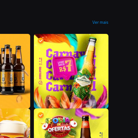
Ver mais
D
D
D
D