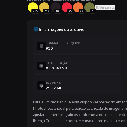
Ver paleta
28
%
21
%
10
%
9
%
9
%
7
%
Informações do arquivo
FORMATO DO ARQUIVO
PSD
IDENTIFICAÇÃO
#12687058
TAMANHO
29.22 MB
Este é um recurso que está disponível oferecido em fo
Photoshop, é ideal para edição avançada de imagens. El
ajustar elementos gráficos conforme a necessidade do s
licença Gratuita, que permite o uso do recurso tanto e