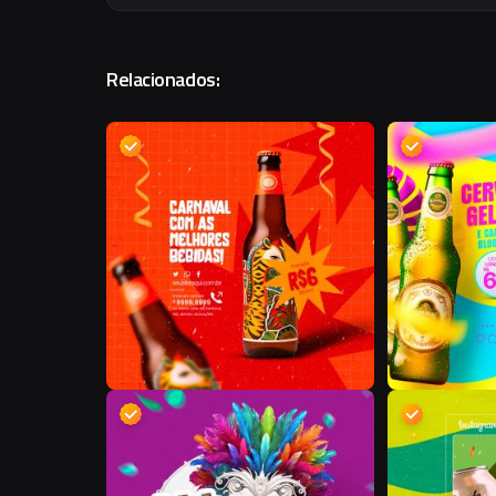
Relacionados:
D
D
D