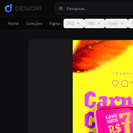
Home
Coleções
Figma
PSD
PNG
Fotos