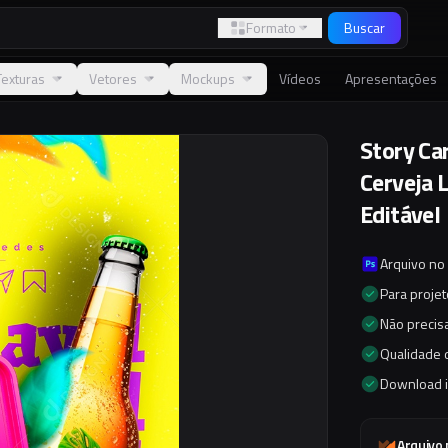
Formato
Buscar
Texturas
Vetores
Mockups
Vídeos
Apresentações
Story Ca
Cerveja 
Editável
Arquivo no
Para proje
Não precisa
Qualidade d
Download 
Arquivo