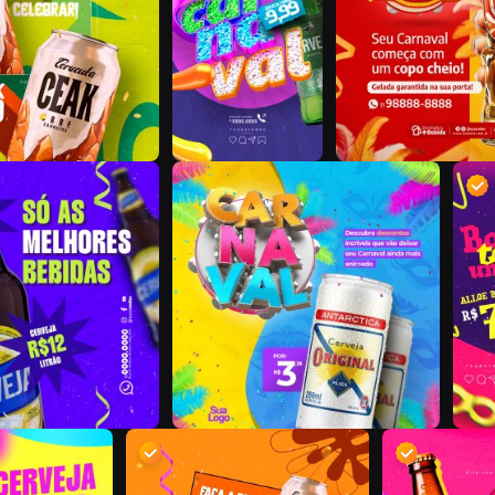
D
D
D
D