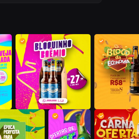
D
D
D