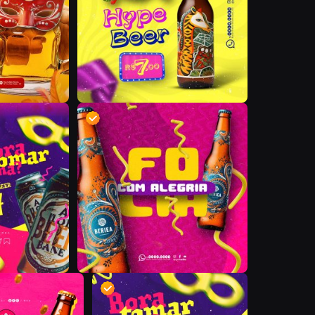
D
D
D
D