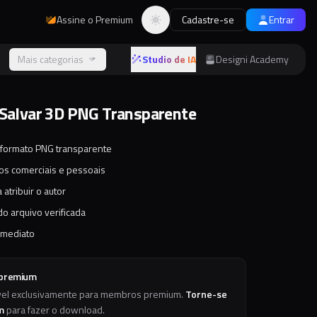
Assine o Premium
Cadastre-se
Entrar
Alternar tema
s
Mais categorias
Studio de IA
Designi Academy
 Salvar 3D PNG Transparente
 formato PNG transparente
tos comerciais e pessoais
 atribuir o autor
o arquivo verificada
imediato
 premium
vel exclusivamente para membros premium.
Torne-se
m
para fazer o download.