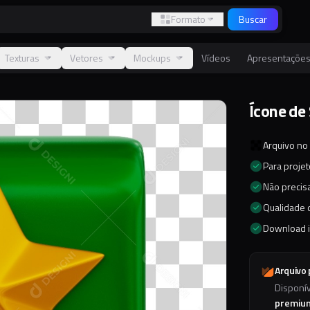
Formato
Buscar
Texturas
Vetores
Mockups
Vídeos
Apresentaçõe
Ícone de
Arquivo no
Para proje
Não precisa
Qualidade d
Download 
Arquivo
Disponí
premiu