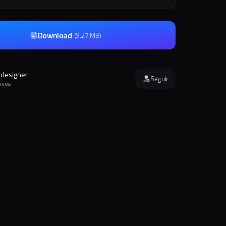
Download
(
9.27 MB
)
rdesigner
Seguir
ivos