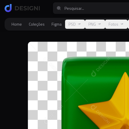
Home
Coleções
Figma
PSD
PNG
Fotos