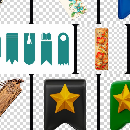
V
S
S
M