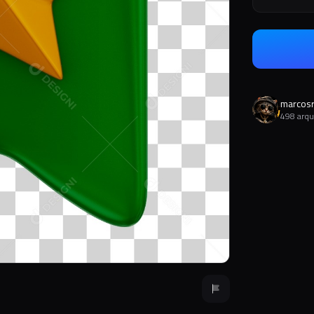
marcos
498 arqu