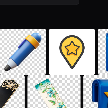
V
A
S
S