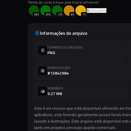
Paleta de cores (clique para buscar similares):
Ver paleta
38
%
26
%
12
%
8
%
7
%
Informações do arquivo
FORMATO DO ARQUIVO
PNG
IDENTIFICAÇÃO
#13842984
TAMANHO
9.27 MB
Este é um recurso que está disponível oferecido em f
aplicativos, este formato geralmente possui fundo trans
layouts e ilustrações. Este arquivo está disponível sob 
tanto em projetos pessoais quanto comerciais.