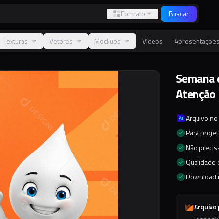
Formato
Buscar
Texturas
Vetores
Mockups
Vídeos
Apresentaçõe
Semana 
Atenção 
Arquivo no
Para proje
Não precisa
Qualidade d
Download 
Arquivo
Disponí