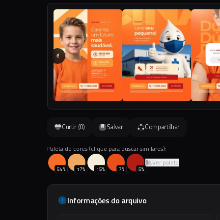
Curtir (
0
)
Salvar
Compartilhar
Paleta de cores (clique para buscar similares):
Ver paleta
54
%
17
%
15
%
7
%
5
%
Informações do arquivo