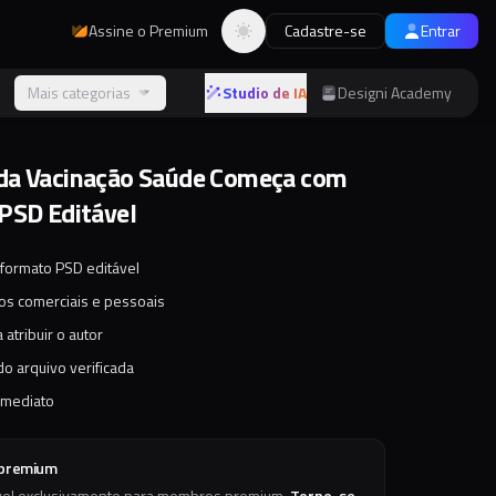
Assine o Premium
Cadastre-se
Entrar
Alternar tema
s
Mais categorias
Studio de IA
Designi Academy
da Vacinação Saúde Começa com
PSD Editável
 formato PSD editável
tos comerciais e pessoais
 atribuir o autor
o arquivo verificada
imediato
 premium
vel exclusivamente para membros premium.
Torne-se