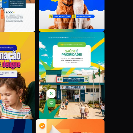
D
D
D
D