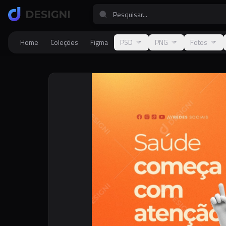
Home
Coleções
Figma
PSD
PNG
Fotos