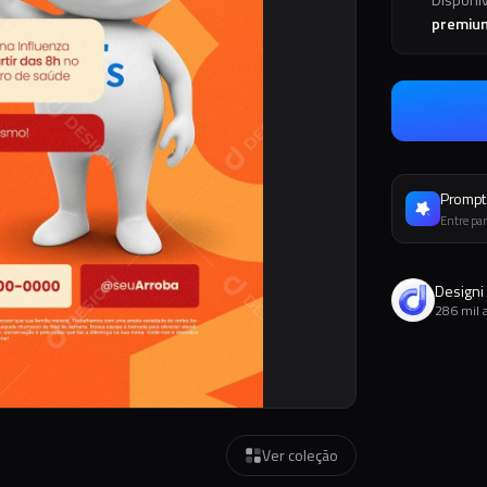
premiu
Prompt 
Entre par
Designi
286 mil 
Ver coleção