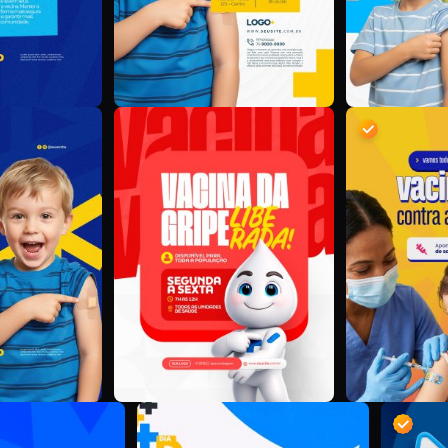
D
S
S
V