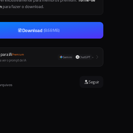
m
para fazer o download.
Download
(
8.68 MB
)
para IA
Premium
Gemini
ChatGPT
+
a ver o prompt de IA
Seguir
arquivos