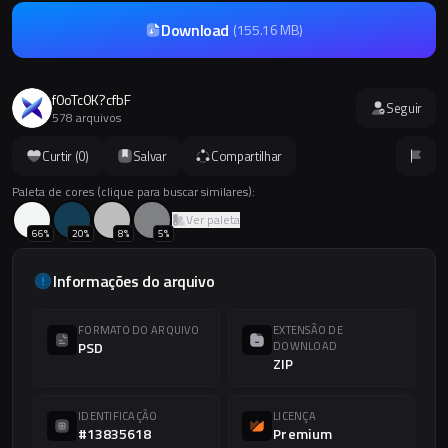
Download
(
155.16 MB
)
f0oTc0K?cfbF
Seguir
578 arquivos
Curtir (
0
)
Salvar
Compartilhar
Paleta de cores (clique para buscar similares):
Ver paleta
66
%
20
%
8
%
5
%
Informações do arquivo
FORMATO DO ARQUIVO
EXTENSÃO DE
PSD
DOWNLOAD
ZIP
IDENTIFICAÇÃO
LICENÇA
#13835618
Premium