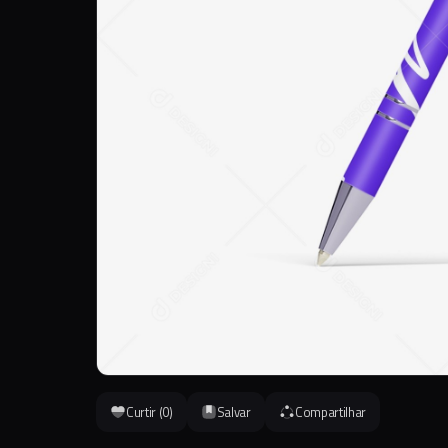
Curtir (
0
)
Salvar
Compartilhar