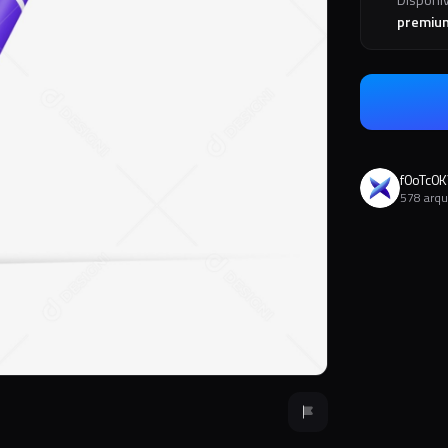
premiu
f0oTc0K
578 arqu