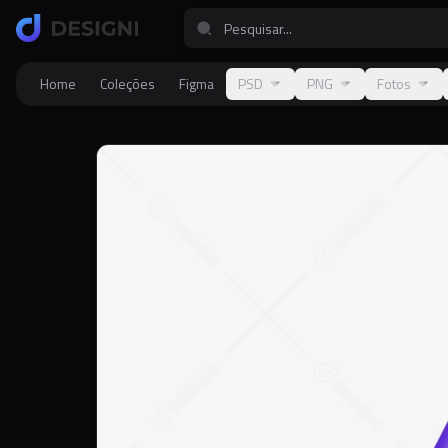
Home
Coleções
Figma
PSD
PNG
Fotos