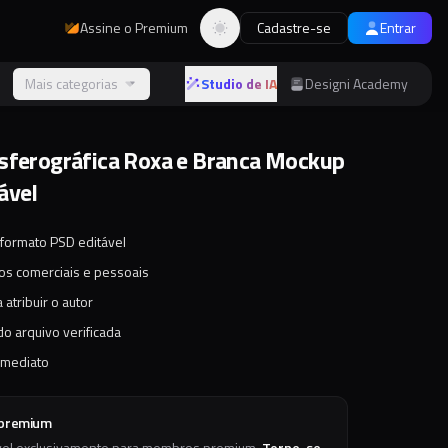
Assine o Premium
Cadastre-se
Entrar
Alternar tema
s
Mais categorias
Studio de IA
Designi Academy
sferográfica Roxa e Branca Mockup
ável
 formato PSD editável
tos comerciais e pessoais
 atribuir o autor
o arquivo verificada
imediato
 premium
vel exclusivamente para membros premium.
Torne-se