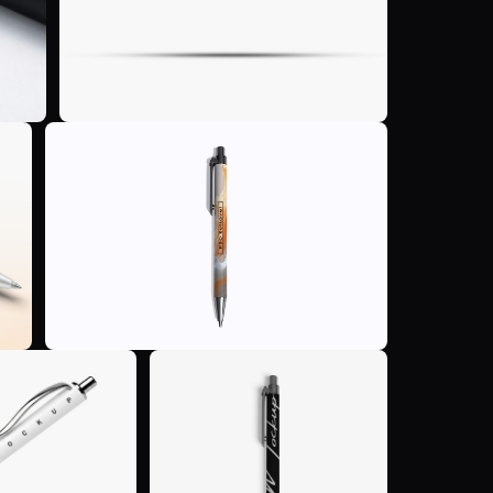
P
E
F