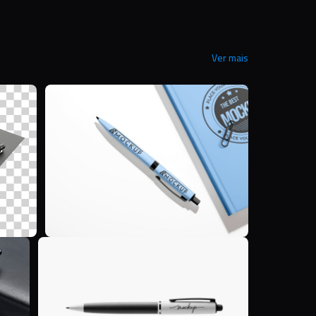
Ver mais
D
E
E
E