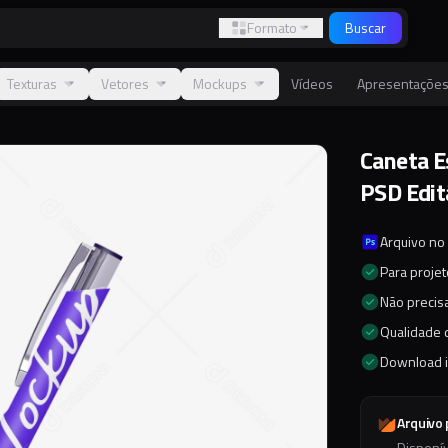
Formato
Buscar
Texturas
Vetores
Mockups
Vídeos
Apresentaçõe
Caneta E
PSD Edit
Arquivo no
Para proje
Não precisa
Qualidade d
Download 
Arquivo
Disponí