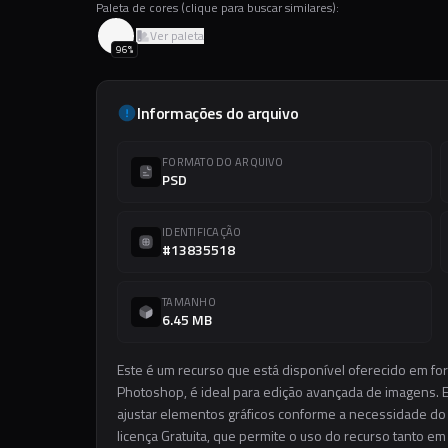
Paleta de cores (clique para buscar similares):
Ver paleta
96
%
Informações do arquivo
FORMATO DO ARQUIVO
PSD
IDENTIFICAÇÃO
#13835518
TAMANHO
6.45 MB
Este é um recurso que está disponível oferecido em fo
Photoshop, é ideal para edição avançada de imagens. El
ajustar elementos gráficos conforme a necessidade do s
licença Gratuita, que permite o uso do recurso tanto e