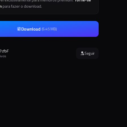
m
para fazer o download.
Download
(
6.45 MB
)
?cfbF
Seguir
ivos