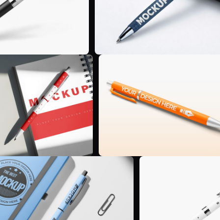
E
E
E