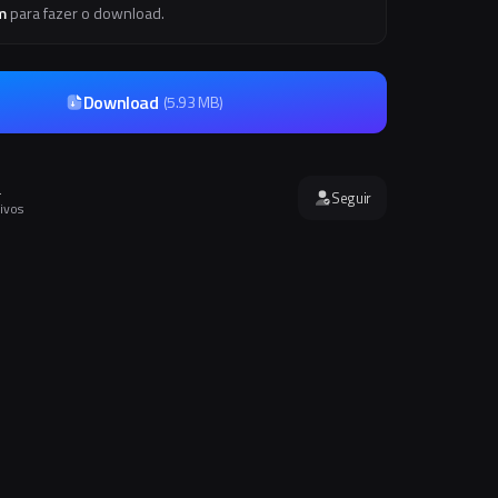
m
para fazer o download.
Download
(
5.93 MB
)
a
Seguir
ivos