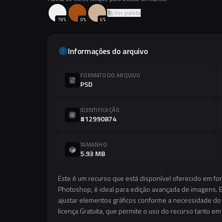
Ver paleta
78
%
9
%
6
%
Informações do arquivo
FORMATO DO ARQUIVO
PSD
IDENTIFICAÇÃO
#12990874
TAMANHO
5.93 MB
Este é um recurso que está disponível oferecido em fo
Photoshop, é ideal para edição avançada de imagens. El
ajustar elementos gráficos conforme a necessidade do s
licença Gratuita, que permite o uso do recurso tanto e