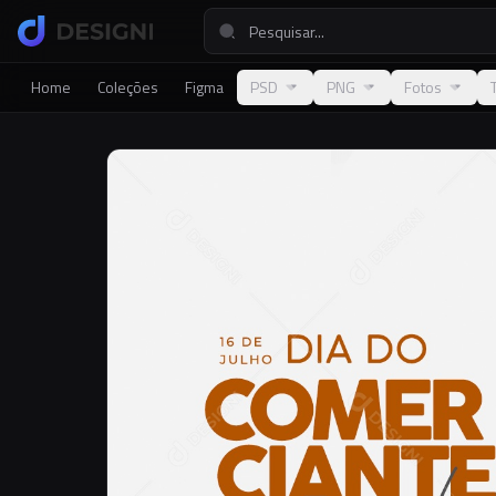
Home
Coleções
Figma
PSD
PNG
Fotos