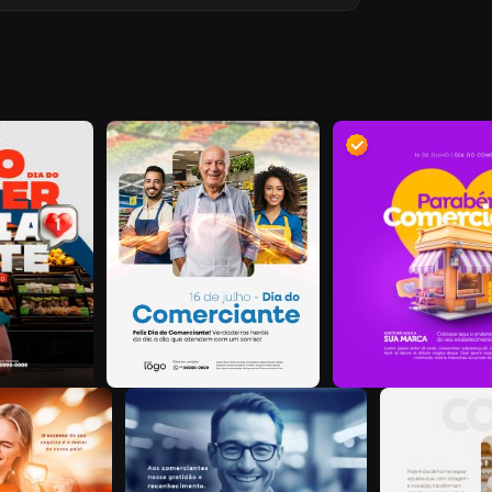
D
J
C
D