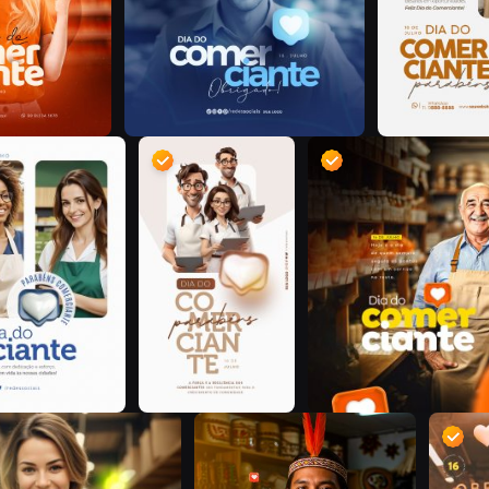
C
C
R
@