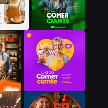
I
I
D
D