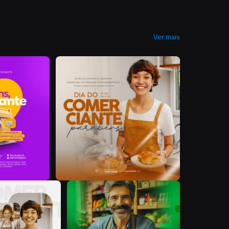
Ver mais
I
S
S
Y