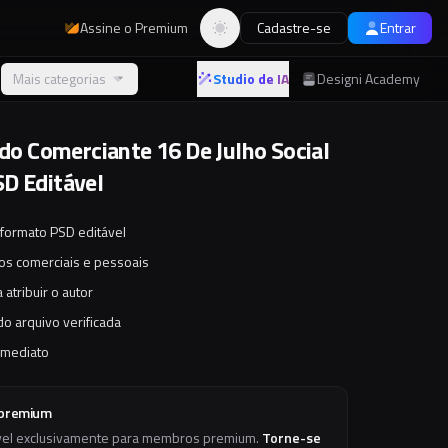
Assine o Premium
Cadastre-se
Entrar
Alternar tema
Mais categorias
Studio de IA
Designi Academy
 do Comerciante 16 De Julho Social
D Editável
 formato PSD editável
tos comerciais e pessoais
 atribuir o autor
o arquivo verificada
imediato
 premium
vel exclusivamente para membros premium.
Torne-se