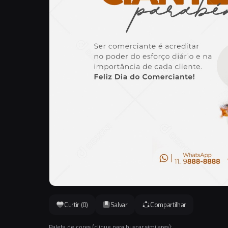
Curtir (
0
)
Salvar
Compartilhar
Paleta de cores (clique para buscar similares):