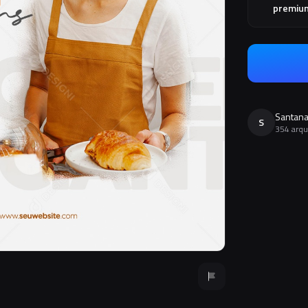
premiu
Santan
S
354 arqu