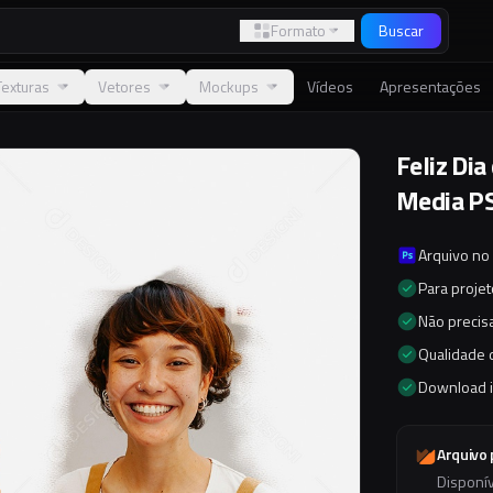
Formato
Buscar
Texturas
Vetores
Mockups
Vídeos
Apresentações
Feliz Dia
Media PS
Arquivo no
Para proje
Não precisa
Qualidade d
Download 
Arquivo
Disponí