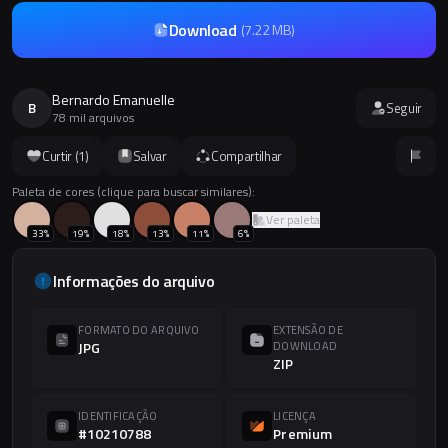
Download
(
7.22 MB
)
Bernardo Emanuelle
B
Seguir
78 mil arquivos
Curtir (
1
)
Salvar
Compartilhar
Paleta de cores (clique para buscar similares):
Ver paleta
33
%
19
%
18
%
13
%
11
%
6
%
Informações do arquivo
FORMATO DO ARQUIVO
EXTENSÃO DE
JPG
DOWNLOAD
ZIP
IDENTIFICAÇÃO
LICENÇA
#10210788
Premium