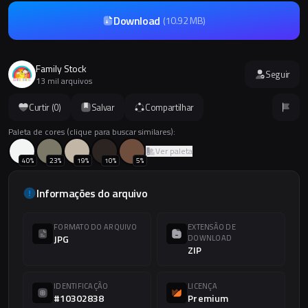
Download
(
10.92 MB
)
Family Stock
Seguir
13 mil arquivos
Curtir (
0
)
Salvar
Compartilhar
Paleta de cores (clique para buscar similares):
Ver paleta
40
%
23
%
19
%
10
%
5
%
Informações do arquivo
FORMATO DO ARQUIVO
EXTENSÃO DE
JPG
DOWNLOAD
ZIP
IDENTIFICAÇÃO
LICENÇA
#10302838
Premium