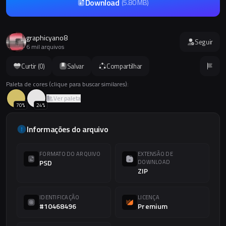
Download
(
5.80 MB
)
graphicyano8
Seguir
6 mil arquivos
Curtir (
0
)
Salvar
Compartilhar
Paleta de cores (clique para buscar similares):
Ver paleta
70
%
24
%
Informações do arquivo
FORMATO DO ARQUIVO
EXTENSÃO DE
PSD
DOWNLOAD
ZIP
IDENTIFICAÇÃO
LICENÇA
#10468496
Premium