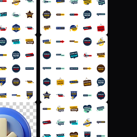
F
F
P
F