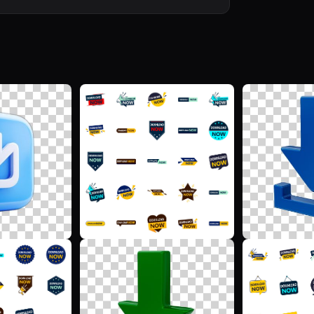
W
F
F
M