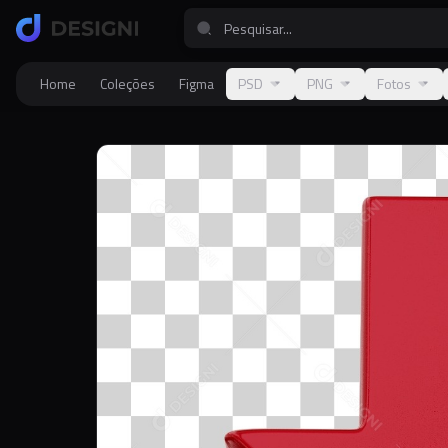
Home
Coleções
Figma
PSD
PNG
Fotos