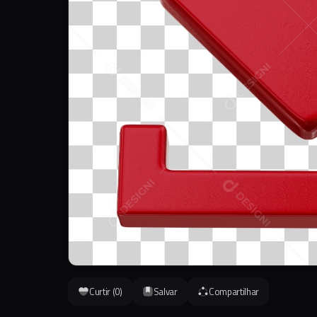
Curtir (
0
)
Salvar
Compartilhar