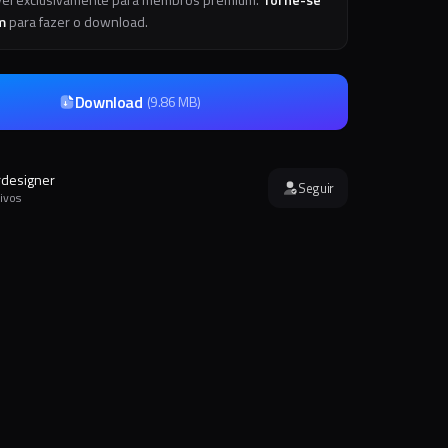
m
para fazer o download.
Download
(
9.86 MB
)
rdesigner
Seguir
ivos