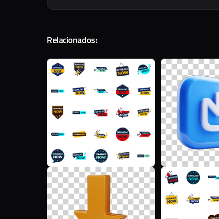
Relacionados:
F
M