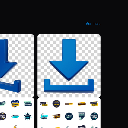
Ver mais
M
M
F
F