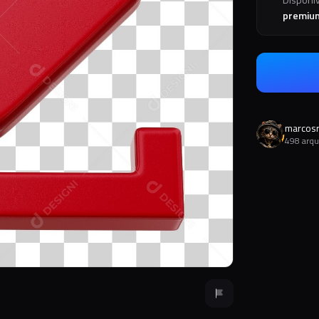
premiu
marcos
498 arqu