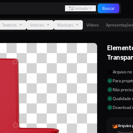
Formato
Buscar
Texturas
Vetores
Mockups
Vídeos
Apresentaçõe
Element
Transpa
Arquivo no
Para proje
Não precisa
Qualidade d
Download 
Arquivo
Disponí