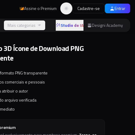
Assine o Premium
Cadastre-se
Entrar
Alternar tema
s
Mais categorias
Studio de IA
Designi Academy
o 3D Ícone de Download PNG
rente
 formato PNG transparente
tos comerciais e pessoais
 atribuir o autor
o arquivo verificada
imediato
 premium
vel exclusivamente para membros premium.
Torne-se