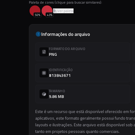
Paleta de cores (clique para buscar similares):
Ver paleta
50
%
43
%
Informações do arquivo
FORMATO DO ARQUIVO
PNG
IDENTIFICAÇÃO
#13843671
TAMANHO
9.86 MB
Este é um recurso que está disponível oferecido em f
aplicativos, este formato geralmente possui fundo trans
layouts e ilustrações. Este arquivo está disponível sob 
tanto em projetos pessoais quanto comerciais.