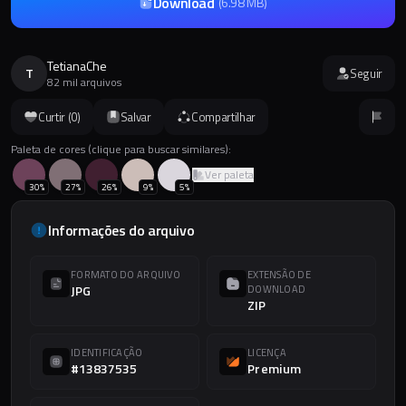
Download
(
6.98 MB
)
TetianaChe
T
Seguir
82 mil arquivos
Curtir (
0
)
Salvar
Compartilhar
Paleta de cores (clique para buscar similares):
Ver paleta
30
%
27
%
26
%
9
%
5
%
Informações do arquivo
FORMATO DO ARQUIVO
EXTENSÃO DE
JPG
DOWNLOAD
ZIP
IDENTIFICAÇÃO
LICENÇA
#13837535
Premium