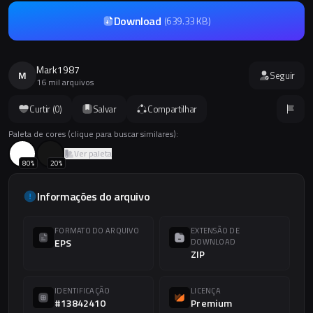
Download
(
639.33 KB
)
Mark1987
M
Seguir
16 mil arquivos
Curtir (
0
)
Salvar
Compartilhar
Paleta de cores (clique para buscar similares):
Ver paleta
80
%
20
%
Informações do arquivo
FORMATO DO ARQUIVO
EXTENSÃO DE
EPS
DOWNLOAD
ZIP
IDENTIFICAÇÃO
LICENÇA
#13842410
Premium