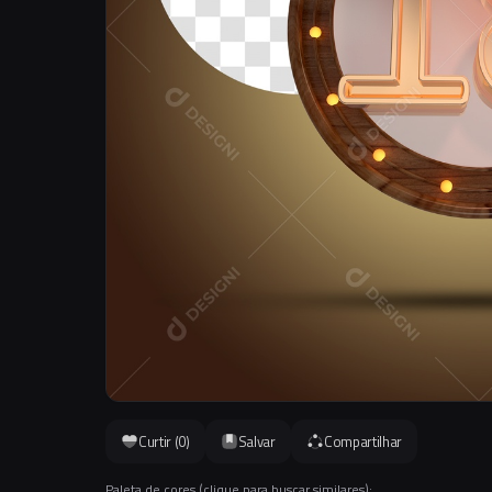
Curtir (
0
)
Salvar
Compartilhar
Paleta de cores (clique para buscar similares):