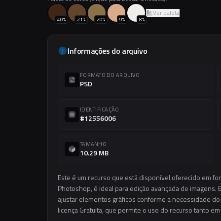
Ver paleta
40
%
21
%
20
%
9
%
8
%
Informações do arquivo
FORMATO DO ARQUIVO
PSD
IDENTIFICAÇÃO
#12556006
TAMANHO
10.29 MB
Este é um recurso que está disponível oferecido em fo
Photoshop, é ideal para edição avançada de imagens. El
ajustar elementos gráficos conforme a necessidade do s
licença Gratuita, que permite o uso do recurso tanto e