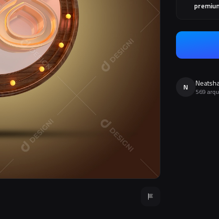
premiu
Neatsh
N
569 arqu