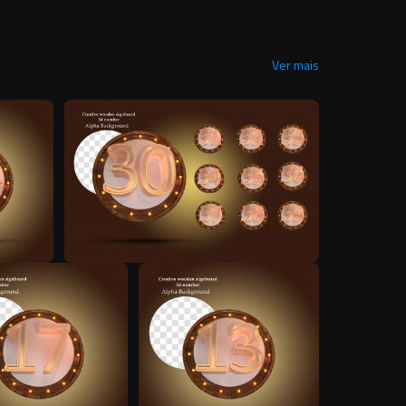
Ver mais
N
N
N
N