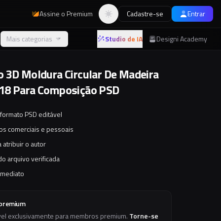
Assine o Premium
Cadastre-se
Entrar
Alternar tema
Mais categorias
Studio de IA
Designi Academy
 3D Moldura Circular De Madeira
18 Para Composição PSD
 formato PSD editável
tos comerciais e pessoais
 atribuir o autor
o arquivo verificada
imediato
 premium
vel exclusivamente para membros premium.
Torne-se