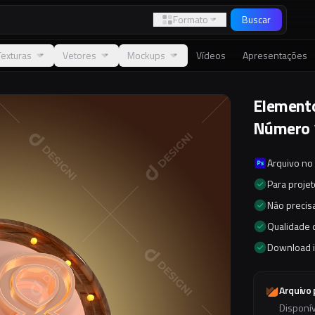
Formato
Buscar
Texturas
Vetores
Mockups
Vídeos
Apresentações
Elemento
Número 
Arquivo no
Para proje
Não precisa
Qualidade d
Download 
Arquivo
Disponí