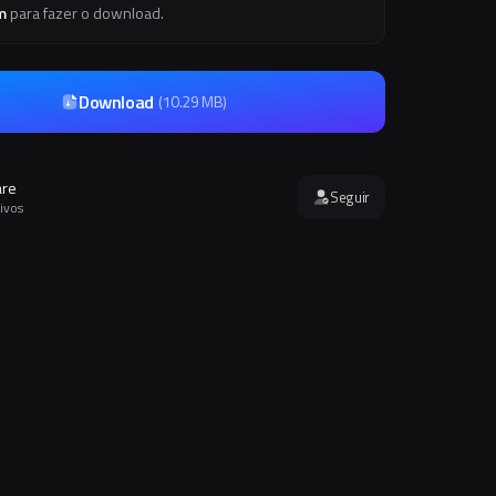
m
para fazer o download.
Download
(
10.29 MB
)
are
Seguir
ivos