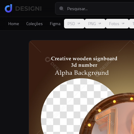
Home
Coleções
Figma
PSD
PNG
Fotos