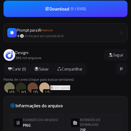
Download
(
9.18 MB
)
Prompt para IA
Premium
Entre para ver o prompt de IA
+
Designi
Seguir
286 mil arquivos
Curtir (
0
)
Salvar
Compartilhar
Paleta de cores (clique para buscar similares):
Ver paleta
45
%
24
%
15
%
11
%
Informações do arquivo
FORMATO DO ARQUIVO
EXTENSÃO DE
PNG
DOWNLOAD
ZIP