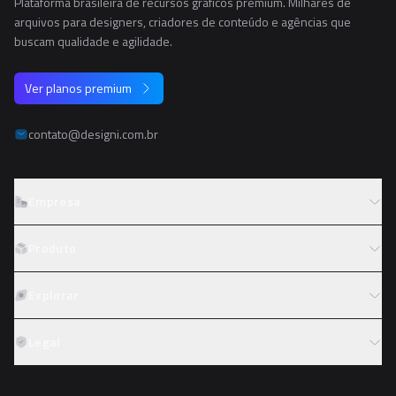
Plataforma brasileira de recursos gráficos premium. Milhares de
arquivos para designers, criadores de conteúdo e agências que
buscam qualidade e agilidade.
Ver planos premium
contato@designi.com.br
Empresa
Sobre o Designi
Produto
Contato
Preços
Explorar
Trabalhe conosco
Tipos de licença
Colaboradores
Fotos
Legal
Reembolso
Programa de afiliados
PNGs
Academy
Termos de serviço
PSDs