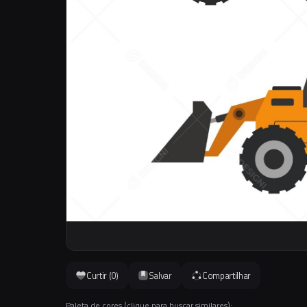
Curtir (
0
)
Salvar
Compartilhar
Paleta de cores (clique para buscar similares):