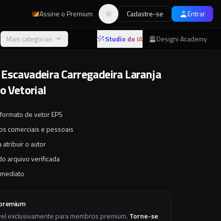
Assine o Premium
Cadastre-se
Entrar
Alternar tema
Mais categorias
Studio de IA
Designi Academy
Escavadeira Carregadeira Laranja
o Vetorial
 formato de vetor EPS
tos comerciais e pessoais
 atribuir o autor
o arquivo verificada
imediato
 premium
vel exclusivamente para membros premium.
Torne-se