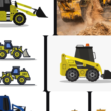
M
M
M