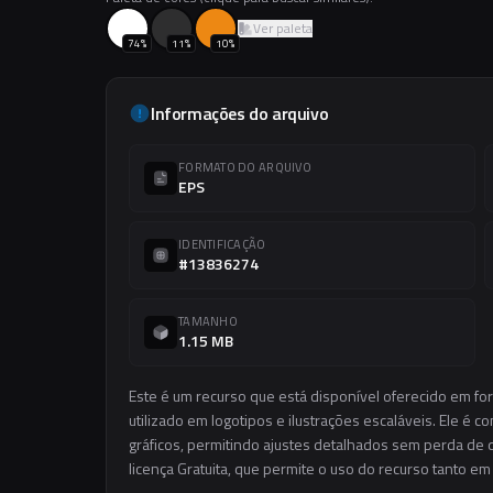
Ver paleta
74
%
11
%
10
%
Informações do arquivo
FORMATO DO ARQUIVO
EPS
IDENTIFICAÇÃO
#13836274
TAMANHO
1.15 MB
Este é um recurso que está disponível oferecido em fo
utilizado em logotipos e ilustrações escaláveis. Ele é c
gráficos, permitindo ajustes detalhados sem perda de q
licença Gratuita, que permite o uso do recurso tanto e