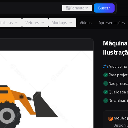
Formato
Buscar
Texturas
Vetores
Mockups
Vídeos
Apresentações
Máquina 
Ilustraçã
Arquivo no
Para proje
Não precisa
Qualidade d
Download 
Arquivo
Disponí