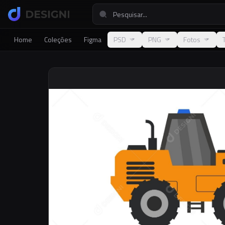
Home
Coleções
Figma
PSD
PNG
Fotos