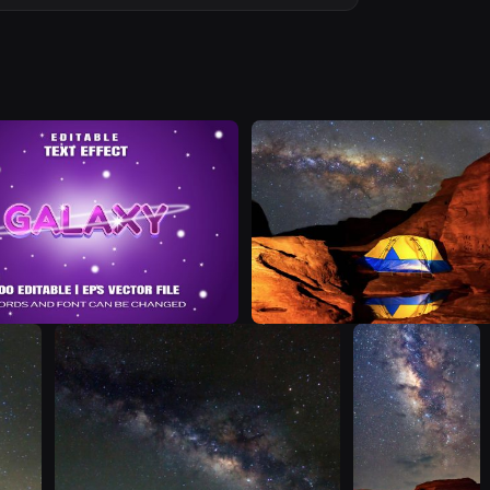
R
T
T
T