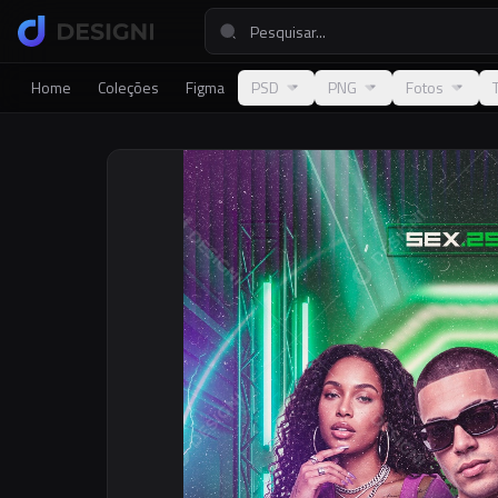
Home
Coleções
Figma
PSD
PNG
Fotos