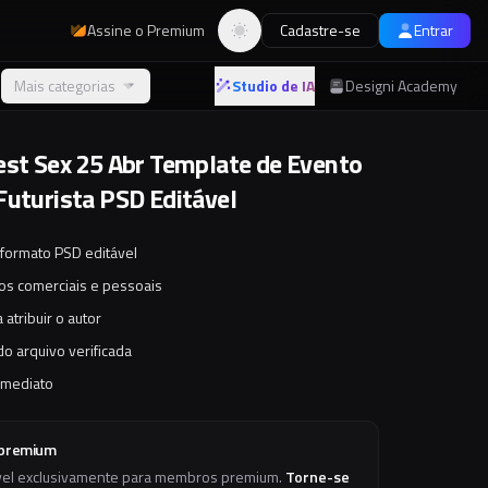
Assine o Premium
Cadastre-se
Entrar
Alternar tema
Mais categorias
Studio de IA
Designi Academy
est Sex 25 Abr Template de Evento
Futurista PSD Editável
 formato PSD editável
tos comerciais e pessoais
 atribuir o autor
o arquivo verificada
imediato
 premium
vel exclusivamente para membros premium.
Torne-se