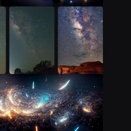
T
T
A