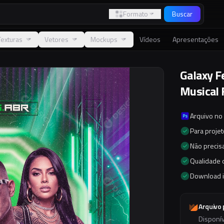
Formato
Buscar
Texturas
Vetores
Mockups
Vídeos
Apresentações
Galaxy F
Musical 
Arquivo no
Para proje
Não precisa
Qualidade d
Download 
Arquivo
Disponí