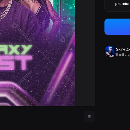
premiu
SKYRO
8 mil ar