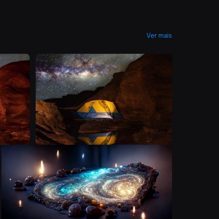
Ver mais
T
T
A