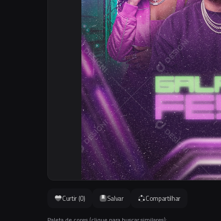
Curtir (
0
)
Salvar
Compartilhar
Paleta de cores (clique para buscar similares):