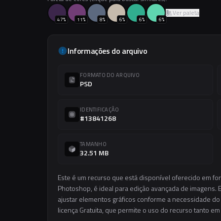
Ver paleta
47
%
11
%
8
%
6
%
6
%
6
%
Informações do arquivo
FORMATO DO ARQUIVO
PSD
IDENTIFICAÇÃO
#13841268
TAMANHO
32.51 MB
Este é um recurso que está disponível oferecido em fo
Photoshop, é ideal para edição avançada de imagens. El
ajustar elementos gráficos conforme a necessidade do s
licença Gratuita, que permite o uso do recurso tanto e