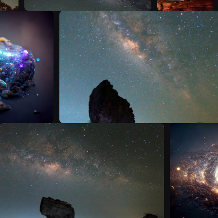
A
T
T