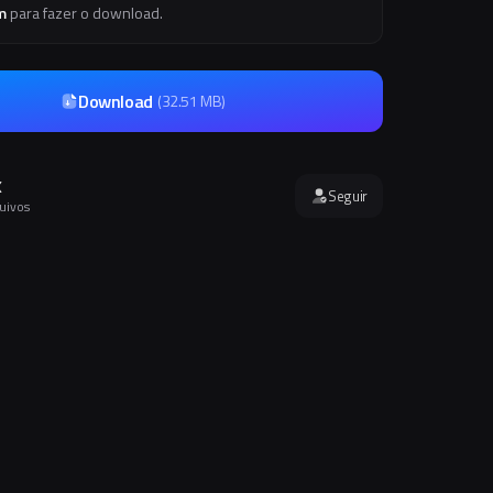
m
para fazer o download.
Download
(
32.51 MB
)
X
Seguir
quivos