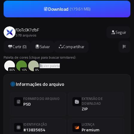
Download
(
179.61 MB
)
f0oTc0K?cfbF
Seguir
578 arquivos
Curtir (
0
)
Salvar
Compartilhar
Paleta de cores (clique para buscar similares):
Ver paleta
80
%
10
%
8
%
Informações do arquivo
FORMATO DO ARQUIVO
EXTENSÃO DE
PSD
DOWNLOAD
ZIP
IDENTIFICAÇÃO
LICENÇA
#13835654
Premium