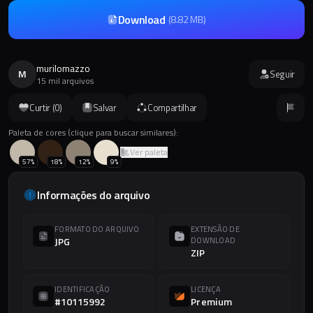
Download
(
8.82 MB
)
murilomazzo
M
Seguir
15 mil arquivos
Curtir (
0
)
Salvar
Compartilhar
Paleta de cores (clique para buscar similares):
Ver paleta
57
%
18
%
12
%
9
%
Informações do arquivo
FORMATO DO ARQUIVO
EXTENSÃO DE
JPG
DOWNLOAD
ZIP
IDENTIFICAÇÃO
LICENÇA
#10115992
Premium