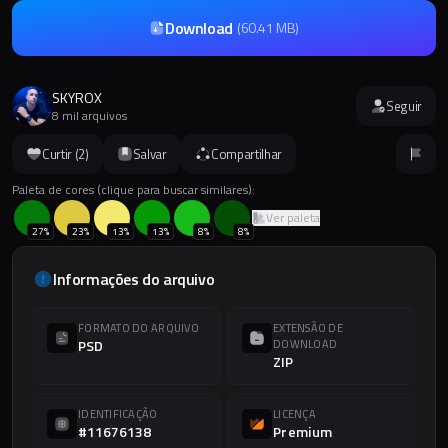
Download
(
60.41 MB
)
SKYROX
Seguir
8 mil arquivos
Curtir (
2
)
Salvar
Compartilhar
Paleta de cores (clique para buscar similares):
Ver paleta
27
%
23
%
13
%
13
%
8
%
8
%
Informações do arquivo
FORMATO DO ARQUIVO
EXTENSÃO DE
PSD
DOWNLOAD
ZIP
IDENTIFICAÇÃO
LICENÇA
#11676138
Premium