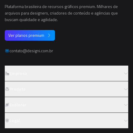
Plataforma brasileira de recursos gráficos premium. Milhares de
arquivos para designers, criadores de conteúdo e agências que
buscam qualidade e agilidade.
Ver planos premium
contato@designi.com.br
Empresa
Sobre o Designi
Produto
Contato
Preços
Explorar
Trabalhe conosco
Tipos de licença
Colaboradores
Fotos
Legal
Reembolso
Programa de afiliados
PNGs
Academy
Termos de serviço