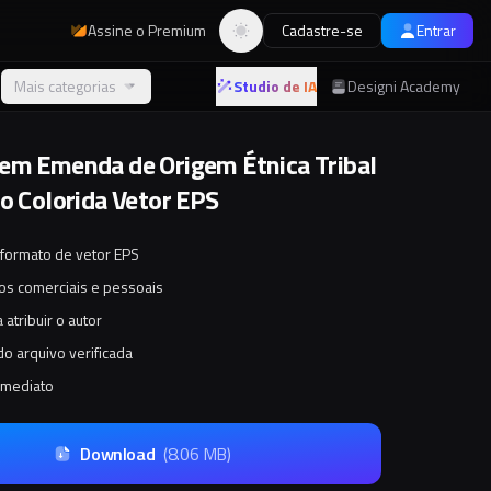
Assine o Premium
Cadastre-se
Entrar
Alternar tema
Mais categorias
Studio de IA
Designi Academy
em Emenda de Origem Étnica Tribal
ão Colorida Vetor EPS
 formato de vetor EPS
tos comerciais e pessoais
 atribuir o autor
o arquivo verificada
imediato
Download
(
8.06 MB
)