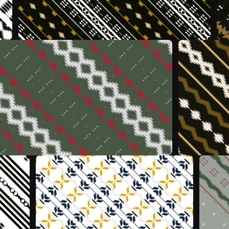
&
&
&