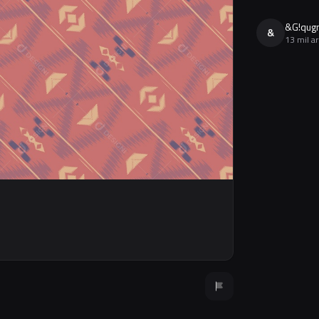
&G!qug
&
13 mil a