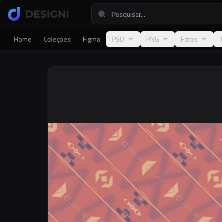
Home
Coleções
Figma
PSD
PNG
Fotos