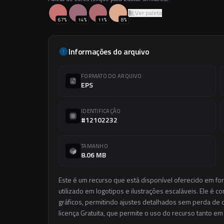
Ver paleta
67
%
14
%
11
%
8
%
Informações do arquivo
FORMATO DO ARQUIVO
EPS
IDENTIFICAÇÃO
#12102232
TAMANHO
8.06 MB
Este é um recurso que está disponível oferecido em fo
utilizado em logotipos e ilustrações escaláveis. Ele é c
gráficos, permitindo ajustes detalhados sem perda de q
licença Gratuita, que permite o uso do recurso tanto e