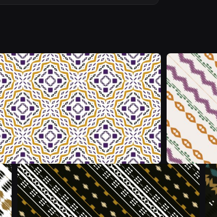
&
&
&