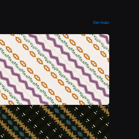
Ver mais
&
&