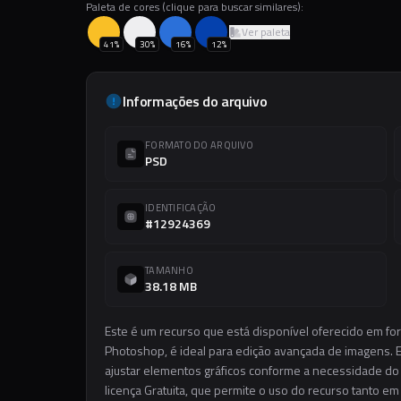
Paleta de cores (clique para buscar similares):
Ver paleta
41
%
30
%
16
%
12
%
Informações do arquivo
FORMATO DO ARQUIVO
PSD
IDENTIFICAÇÃO
#12924369
TAMANHO
38.18 MB
Este é um recurso que está disponível oferecido em fo
Photoshop, é ideal para edição avançada de imagens. El
ajustar elementos gráficos conforme a necessidade do s
licença Gratuita, que permite o uso do recurso tanto e