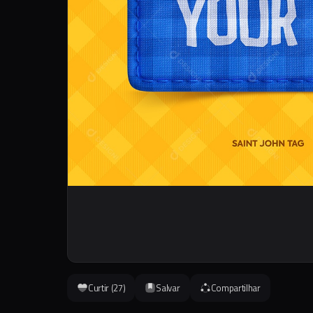
Curtir (
27
)
Salvar
Compartilhar