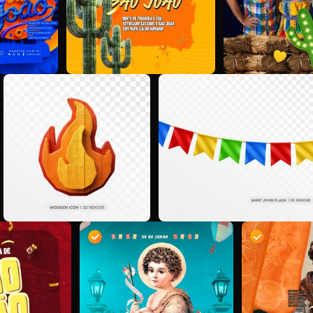
V
D
@