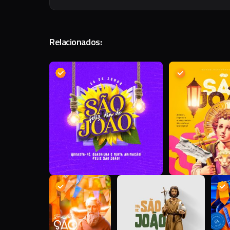
Relacionados:
D
D
J