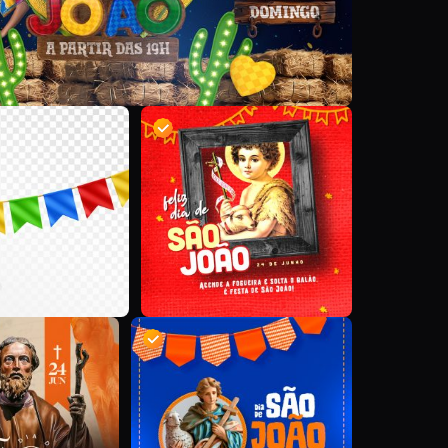
V
D
D
I