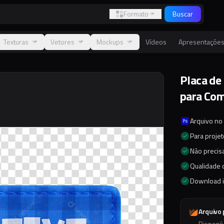
Formato
Buscar
Texturas
Vetores
Mockups
Vídeos
Apresentaçõe
Placa de
para Co
Arquivo no
Para proje
Não precisa
Qualidade d
Download 
Arquivo
Disponí