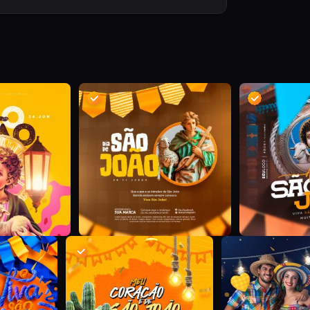
D
I
D
D