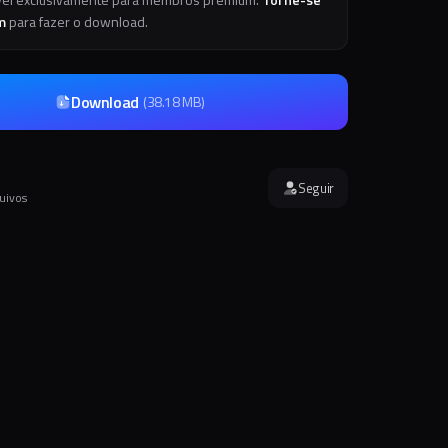
m
para fazer o download.
Download
(
38.18 MB
)
Seguir
quivos