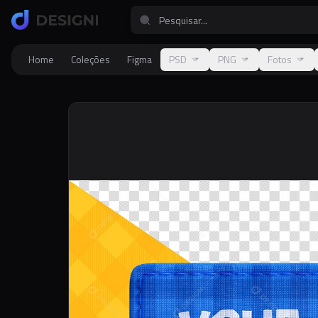
Home
Coleções
Figma
PSD
PNG
Fotos