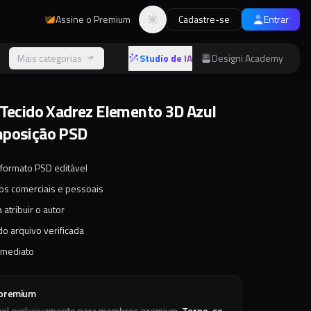
Assine o Premium
Cadastre-se
Entrar
Alternar tema
s
Mais categorias
Studio de IA
Designi Academy
 Tecido Xadrez Elemento 3D Azul
mposição PSD
 formato PSD editável
tos comerciais e pessoais
 atribuir o autor
o arquivo verificada
imediato
 premium
vel exclusivamente para membros premium.
Torne-se