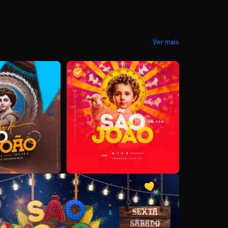
Ver mais
D
D
S