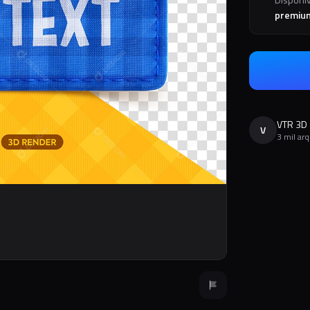
premiu
VTR 3D
V
3 mil ar