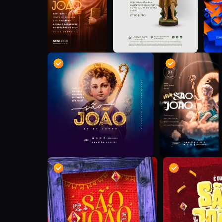
D
D
D