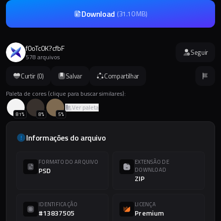
Download
(
31.10 MB
)
f0oTc0K?cfbF
Seguir
578 arquivos
Curtir (
0
)
Salvar
Compartilhar
Paleta de cores (clique para buscar similares):
Ver paleta
81
%
8
%
5
%
Informações do arquivo
FORMATO DO ARQUIVO
EXTENSÃO DE
PSD
DOWNLOAD
ZIP
IDENTIFICAÇÃO
LICENÇA
#13837505
Premium