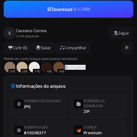
Download
(
6.13 MB
)
Cassiano Correia
C
Seguir
3 mil arquivos
Curtir (
0
)
Salvar
Compartilhar
Paleta de cores (clique para buscar similares):
Ver paleta
31
%
23
%
17
%
15
%
14
%
Informações do arquivo
FORMATO DO ARQUIVO
EXTENSÃO DE
JPG
DOWNLOAD
ZIP
IDENTIFICAÇÃO
LICENÇA
#10206377
Premium