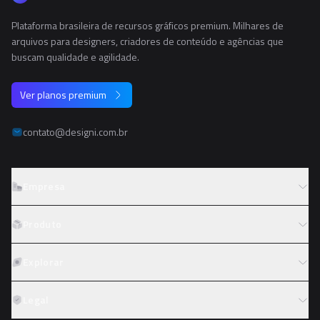
Plataforma brasileira de recursos gráficos premium. Milhares de
arquivos para designers, criadores de conteúdo e agências que
buscam qualidade e agilidade.
Ver planos premium
contato@designi.com.br
Empresa
Sobre o Designi
Produto
Contato
Preços
Explorar
Trabalhe conosco
Tipos de licença
Colaboradores
Fotos
Legal
Reembolso
Programa de afiliados
PNGs