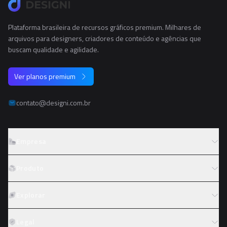
Plataforma brasileira de recursos gráficos premium. Milhares de
arquivos para designers, criadores de conteúdo e agências que
buscam qualidade e agilidade.
Ver planos premium
contato@designi.com.br
Empresa
Sobre o Designi
Produto
Contato
Preços
Explorar
Trabalhe conosco
Tipos de licença
Colaboradores
Fotos
Legal
Reembolso