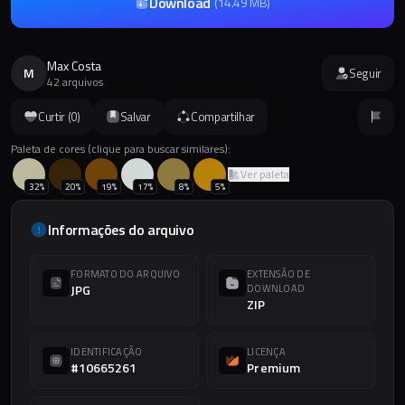
Download
(
14.49 MB
)
Max Costa
M
Seguir
42 arquivos
Curtir (
0
)
Salvar
Compartilhar
Paleta de cores (clique para buscar similares):
Ver paleta
32
%
20
%
19
%
17
%
8
%
5
%
Informações do arquivo
FORMATO DO ARQUIVO
EXTENSÃO DE
JPG
DOWNLOAD
ZIP
IDENTIFICAÇÃO
LICENÇA
#10665261
Premium