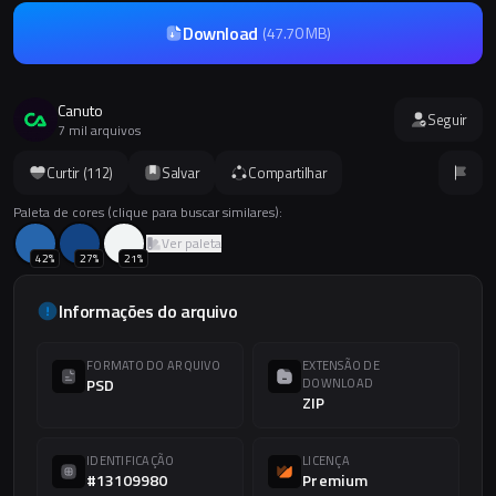
Download
(
47.70 MB
)
Canuto
Seguir
7 mil arquivos
Curtir (
112
)
Salvar
Compartilhar
Paleta de cores (clique para buscar similares):
Ver paleta
42
%
27
%
21
%
Informações do arquivo
FORMATO DO ARQUIVO
EXTENSÃO DE
PSD
DOWNLOAD
ZIP
IDENTIFICAÇÃO
LICENÇA
#13109980
Premium