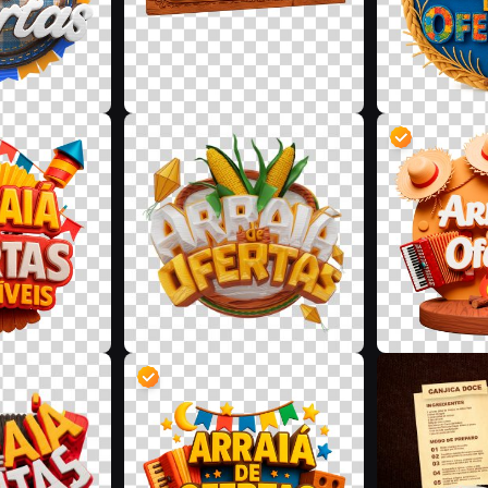
D
W
W
D