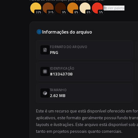
Ver paleta
33
%
31
%
9
%
8
%
6
%
5
%
Informações do arquivo
FORMATO DO ARQUIVO
PNG
IDENTIFICAÇÃO
#13343708
TAMANHO
2.62 MB
Este é um recurso que está disponível oferecido em f
aplicativos, este formato geralmente possui fundo trans
layouts e ilustrações. Este arquivo está disponível sob 
tanto em projetos pessoais quanto comerciais.