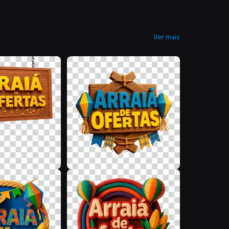
Ver mais
I
N
L
A