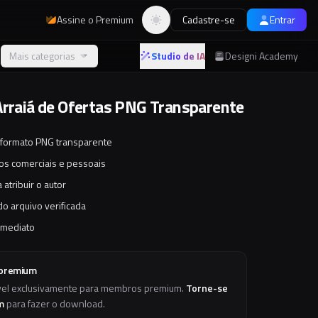
Assine o Premium
Cadastre-se
Entrar
Alternar tema
Mais categorias
Studio de IA
Designi Academy
Arraiá de Ofertas PNG Transparente
 formato PNG transparente
tos comerciais e pessoais
 atribuir o autor
o arquivo verificada
imediato
 premium
vel exclusivamente para membros premium.
Torne-se
m
para fazer o download.