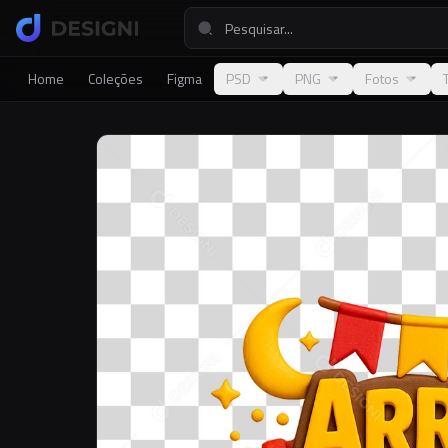
Home
Coleções
Figma
PSD
PNG
Fotos