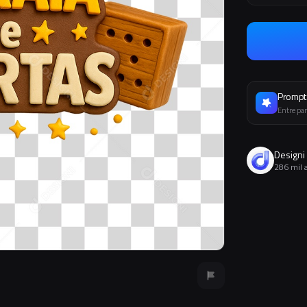
Prompt 
Entre par
Designi
286 mil 