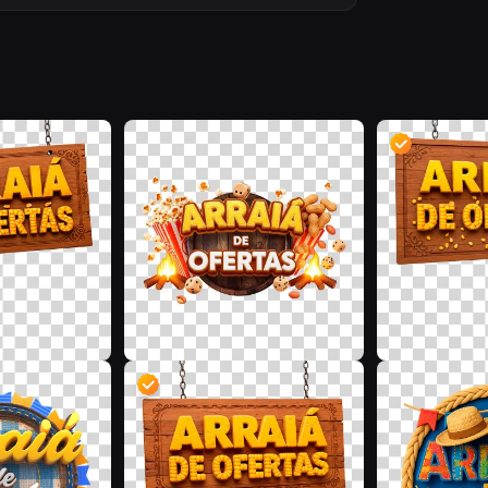
I
K
D
I