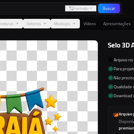
Formato
Buscar
Texturas
Vetores
Mockups
Vídeos
Apresentações
Selo 3D 
Arquivo no
Para proje
Não precisa
Qualidade d
Download 
Arquivo
Disponí
premiu