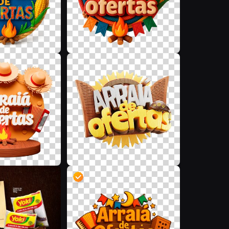
I
W
A
D