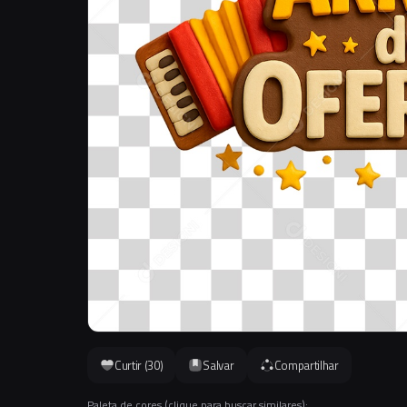
Curtir (
30
)
Salvar
Compartilhar
Paleta de cores (clique para buscar similares):