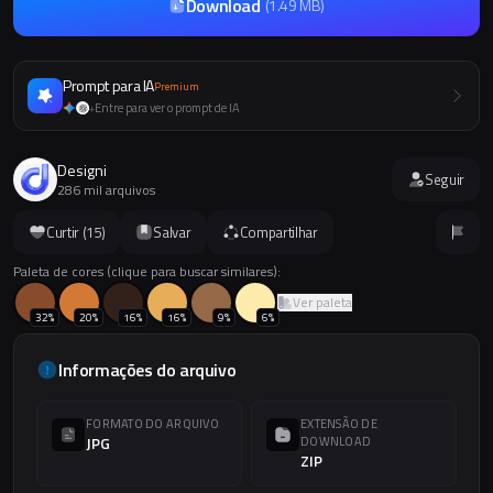
Download
(
1.49 MB
)
Prompt para IA
Premium
Entre para ver o prompt de IA
+
Designi
Seguir
286 mil arquivos
Curtir (
15
)
Salvar
Compartilhar
Paleta de cores (clique para buscar similares):
Ver paleta
32
%
20
%
16
%
16
%
9
%
6
%
Informações do arquivo
FORMATO DO ARQUIVO
EXTENSÃO DE
JPG
DOWNLOAD
ZIP