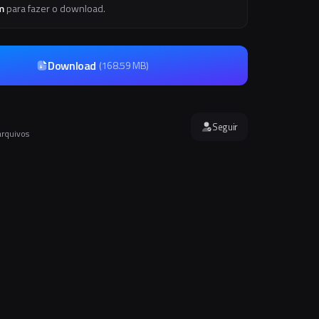
m
para fazer o download.
Download
(
168.59 MB
)
Seguir
arquivos