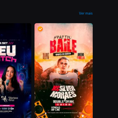
Ver mais
D
D