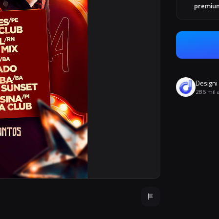
premiu
Designi
286 mil 