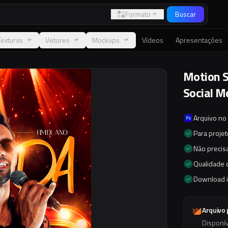
Formato
Buscar
Texturas
Vetores
Mockups
Vídeos
Apresentações
Motion S
Social M
Arquivo no
Para proje
Não precisa
Qualidade d
Download 
Arquivo
Disponí