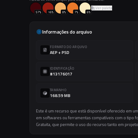
Ver paleta
57
%
16
%
8
%
7
%
6
%
Informações do arquivo
FORMATO DO ARQUIVO
AEP + PSD
IDENTIFICAÇÃO
#13176017
TAMANHO
168.59 MB
Este é um recurso que está disponível oferecido em um
em softwares ou ferramentas compatíveis com o tipo for
Gratuita, que permite o uso do recurso tanto em projet