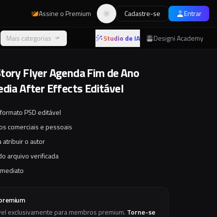
Assine o Premium
Cadastre-se
Entrar
Alternar tema
Mais categorias
Studio de IA
Designi Academy
tory Flyer Agenda Fim de Ano
edia After Effects Editável
 formato PSD editável
tos comerciais e pessoais
 atribuir o autor
o arquivo verificada
imediato
 premium
vel exclusivamente para membros premium.
Torne-se