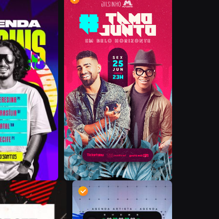
D
D
D
D