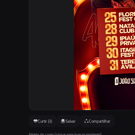
Curtir (
3
)
Salvar
Compartilhar
Paleta de cores (clique para buscar similares):