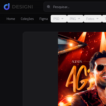
Home
Coleções
Figma
PSD
PNG
Fotos