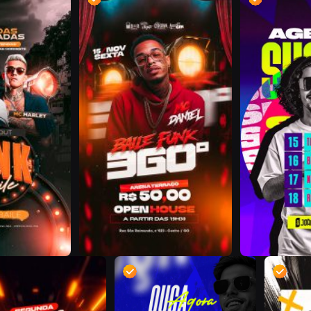
D
D
D
D