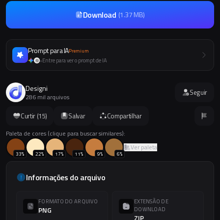
Download
(
1.37 MB
)
Prompt para IA
Premium
Entre para ver o prompt de IA
+
Designi
Seguir
286 mil arquivos
Curtir (
15
)
Salvar
Compartilhar
Paleta de cores (clique para buscar similares):
Ver paleta
33
%
22
%
17
%
11
%
9
%
6
%
Informações do arquivo
FORMATO DO ARQUIVO
EXTENSÃO DE
PNG
DOWNLOAD
ZIP