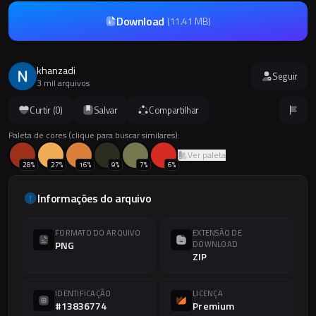
Download
(
11.41 MB
)
khanzadi
Seguir
3 mil arquivos
Curtir (
0
)
Salvar
Compartilhar
Paleta de cores (clique para buscar similares):
Ver paleta
28
%
27
%
16
%
9
%
7
%
6
%
Informações do arquivo
FORMATO DO ARQUIVO
EXTENSÃO DE
PNG
DOWNLOAD
ZIP
IDENTIFICAÇÃO
LICENÇA
#13836774
Premium