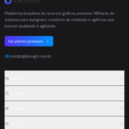
Plataforma brasileira de recursos gráficos premium. Milhares de
arquivos para designers, criadores de conteúdo e agências que
buscam qualidade e agilidade.
Ver planos premium
contato@designi.com.br
Empresa
Sobre o Designi
Produto
Contato
Preços
Explorar
Trabalhe conosco
Tipos de licença
Colaboradores
Fotos
Legal
Reembolso
Programa de afiliados