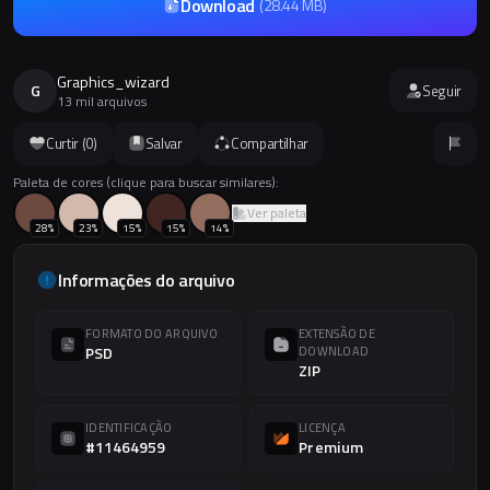
Download
(
28.44 MB
)
Graphics_wizard
G
Seguir
13 mil arquivos
Curtir (
0
)
Salvar
Compartilhar
Paleta de cores (clique para buscar similares):
Ver paleta
28
%
23
%
15
%
15
%
14
%
Informações do arquivo
FORMATO DO ARQUIVO
EXTENSÃO DE
PSD
DOWNLOAD
ZIP
IDENTIFICAÇÃO
LICENÇA
#11464959
Premium