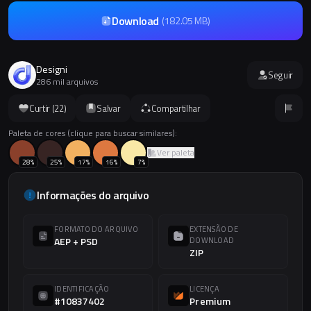
Download
(
182.05 MB
)
Designi
Seguir
286 mil arquivos
Curtir (
22
)
Salvar
Compartilhar
Paleta de cores (clique para buscar similares):
Ver paleta
28
%
25
%
17
%
16
%
7
%
Informações do arquivo
FORMATO DO ARQUIVO
EXTENSÃO DE
AEP + PSD
DOWNLOAD
ZIP
IDENTIFICAÇÃO
LICENÇA
#10837402
Premium