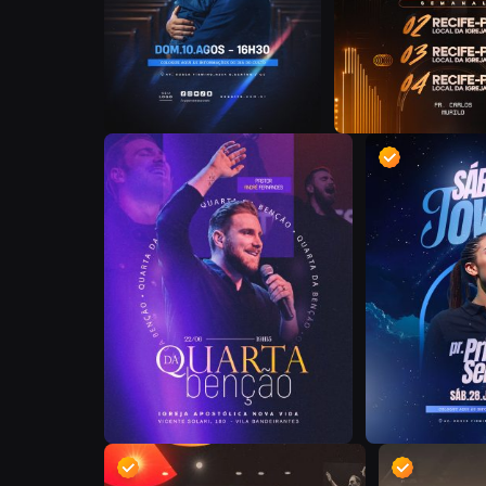
E
D
D