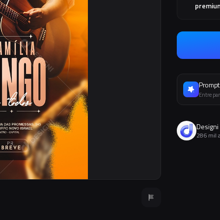
premiu
Prompt 
Entre par
Designi
286 mil 