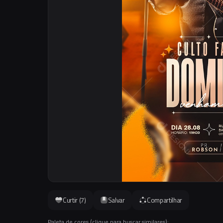
Curtir (
7
)
Salvar
Compartilhar
Paleta de cores (clique para buscar similares):