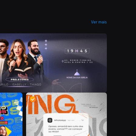
Ver mais
D
D
D