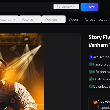
Formato
Buscar
Texturas
Vetores
Mockups
Vídeos
Apresentações
Story Fl
Venham T
Arquivo no
Para proje
Não precisa
Qualidade d
Download 
Arquivo
Disponí