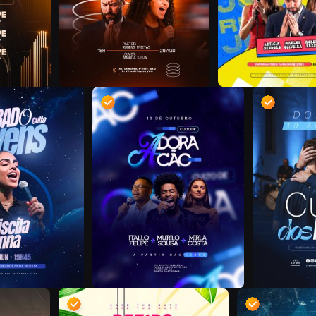
D
D
D