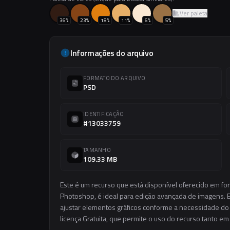
Ver paleta
36
%
23
%
18
%
11
%
6
%
5
%
Informações do arquivo
FORMATO DO ARQUIVO
PSD
IDENTIFICAÇÃO
#13033759
TAMANHO
109.33 MB
Este é um recurso que está disponível oferecido em fo
Photoshop, é ideal para edição avançada de imagens. El
ajustar elementos gráficos conforme a necessidade do s
licença Gratuita, que permite o uso do recurso tanto e