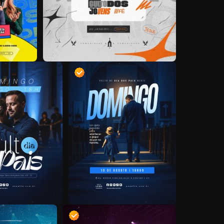
D
D
D
D