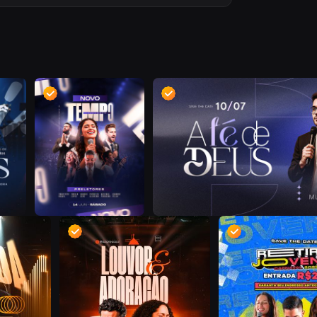
D
D
D