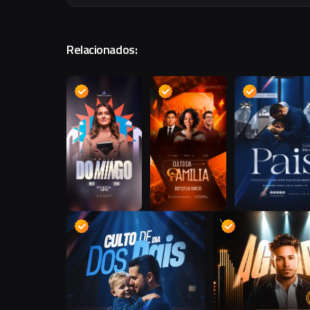
Relacionados:
D
D
D
D