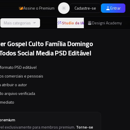
Assine o Premium
Cadastre-se
Entrar
Alternar tema
Mais categorias
Studio de IA
Designi Academy
yer Gospel Culto Família Domingo
odos Social Media PSD Editável
 formato PSD editável
tos comerciais e pessoais
 atribuir o autor
o arquivo verificada
imediato
 premium
vel exclusivamente para membros premium.
Torne-se