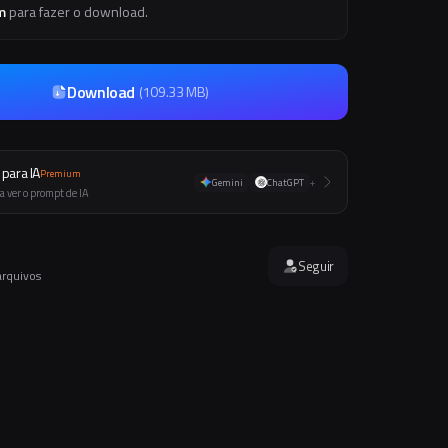
m
para fazer o download.
Download
(
109.33 MB
)
para IA
Premium
Gemini
ChatGPT
+
a ver o prompt de IA
Seguir
arquivos