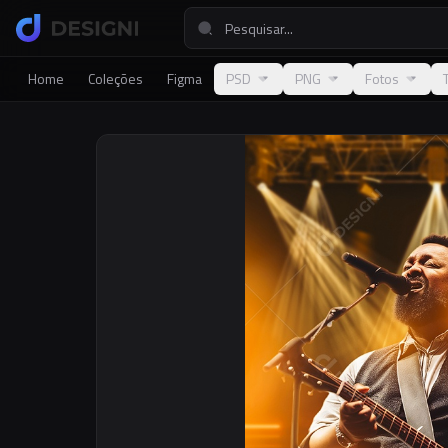
Home
Coleções
Figma
PSD
PNG
Fotos