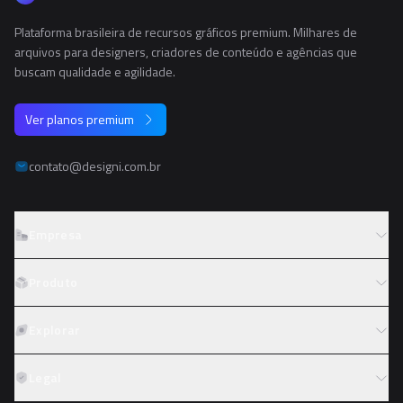
Plataforma brasileira de recursos gráficos premium. Milhares de
arquivos para designers, criadores de conteúdo e agências que
buscam qualidade e agilidade.
Ver planos premium
contato@designi.com.br
Empresa
Sobre o Designi
Produto
Contato
Preços
Explorar
Trabalhe conosco
Tipos de licença
Colaboradores
Fotos
Legal
Reembolso
Programa de afiliados
PNGs