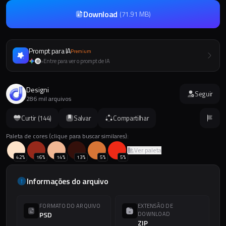
Download
(
71.91 MB
)
Prompt para IA
Premium
Entre para ver o prompt de IA
+
Designi
Seguir
286 mil arquivos
Curtir (
144
)
Salvar
Compartilhar
Paleta de cores (clique para buscar similares):
Ver paleta
42
%
16
%
14
%
13
%
5
%
5
%
Informações do arquivo
FORMATO DO ARQUIVO
EXTENSÃO DE
PSD
DOWNLOAD
ZIP