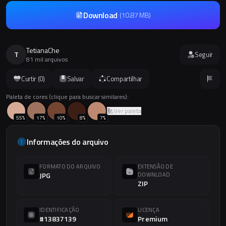
Download
(
10.87 MB
)
TetianaChe
T
Seguir
81 mil arquivos
Curtir (
0
)
Salvar
Compartilhar
Paleta de cores (clique para buscar similares):
Ver paleta
55
%
17
%
10
%
8
%
7
%
Informações do arquivo
FORMATO DO ARQUIVO
EXTENSÃO DE
JPG
DOWNLOAD
ZIP
IDENTIFICAÇÃO
LICENÇA
#13837139
Premium