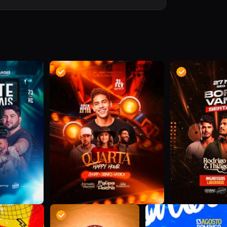
D
D
D
D