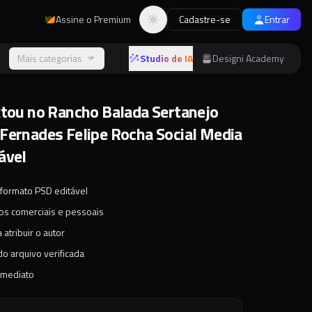
Assine o Premium
Cadastre-se
Entrar
Alternar tema
s
Mais categorias
Studio de IA
Designi Academy
xtou no Rancho Balada Sertanejo
Fernades Felipe Rocha Social Media
ável
 formato PSD editável
tos comerciais e pessoais
 atribuir o autor
o arquivo verificada
imediato