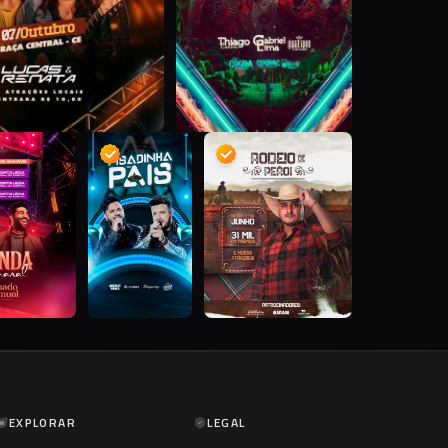
D
D
D
EXPLORAR
LEGAL