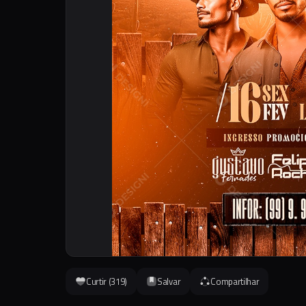
Curtir (
319
)
Salvar
Compartilhar