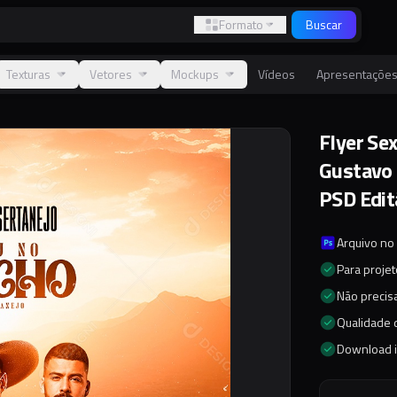
Formato
Buscar
Texturas
Vetores
Mockups
Vídeos
Apresentaçõe
Flyer Se
Gustavo 
PSD Edit
Arquivo no
Para proje
Não precisa
Qualidade d
Download 