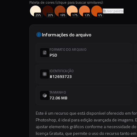
Paleta de cores (clique para buscar similares):
Ver paleta
25
%
20
%
19
%
17
%
13
%
6
%
Informações do arquivo
FORMATO DO ARQUIVO
PSD
IDENTIFICAÇÃO
#12693723
TAMANHO
72.06 MB
Este é um recurso que está disponível oferecido em fo
Photoshop, é ideal para edição avançada de imagens. El
ajustar elementos gráficos conforme a necessidade do s
licença Gratuita, que permite o uso do recurso tanto e