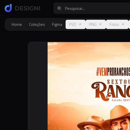
Home
Coleções
Figma
PSD
PNG
Fotos