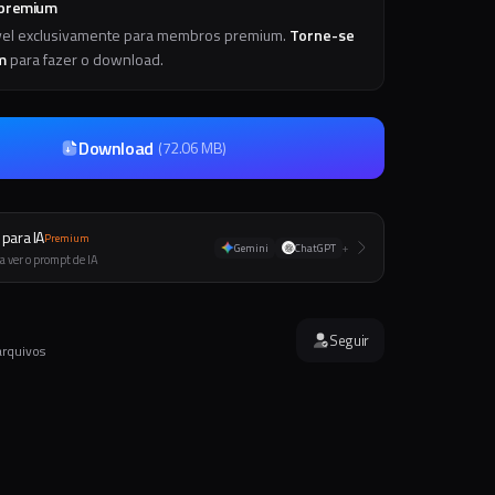
 premium
vel exclusivamente para membros premium.
Torne-se
m
para fazer o download.
Download
(
72.06 MB
)
para IA
Premium
Gemini
ChatGPT
+
a ver o prompt de IA
Seguir
arquivos