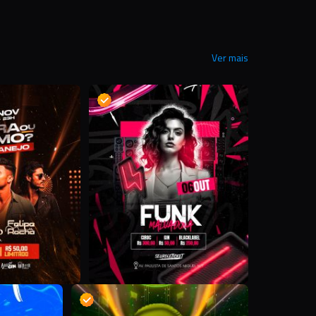
Ver mais
D
D
R
D