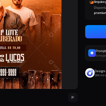
Arquivo
Disponí
premiu
Prompt 
Entre par
Designi
286 mil 