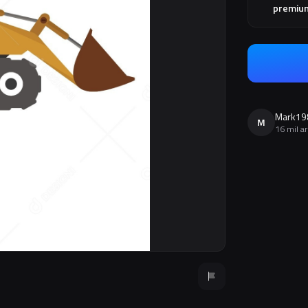
premiu
Mark19
M
16 mil a