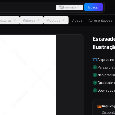
Formato
Buscar
Texturas
Vetores
Mockups
Vídeos
Apresentações
Escavade
Ilustraçã
Arquivo no
Para proje
Não precisa
Qualidade d
Download 
Arquivo
Disponí