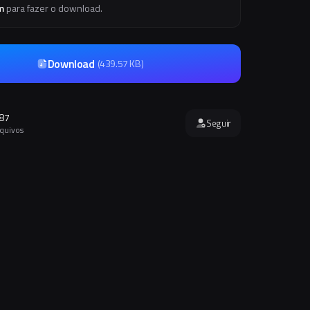
m
para fazer o download.
Download
(
439.57 KB
)
87
Seguir
rquivos