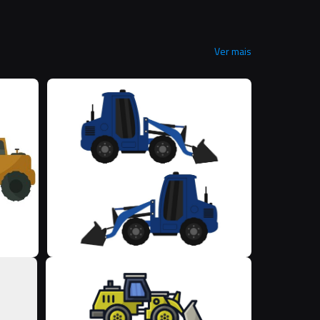
Ver mais
M
M
M
M