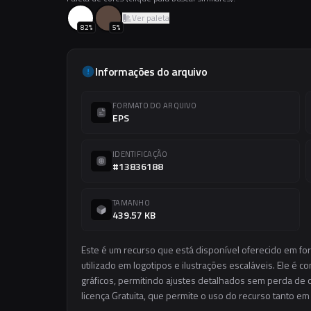
Ver paleta
82
%
5
%
Informações do arquivo
FORMATO DO ARQUIVO
EPS
IDENTIFICAÇÃO
#13836188
TAMANHO
439.57 KB
Este é um recurso que está disponível oferecido em fo
utilizado em logotipos e ilustrações escaláveis. Ele é c
gráficos, permitindo ajustes detalhados sem perda de q
licença Gratuita, que permite o uso do recurso tanto e