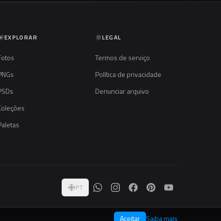
EXPLORAR
LEGAL
Fotos
Termos de serviço
PNGs
Política de privacidade
PSDs
Denunciar arquivo
Coleções
Paletas
PT
Aceitar
Saiba mais