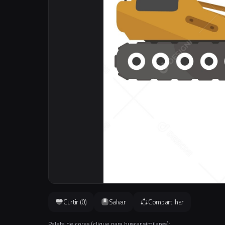
Curtir (
0
)
Salvar
Compartilhar
Paleta de cores (clique para buscar similares):