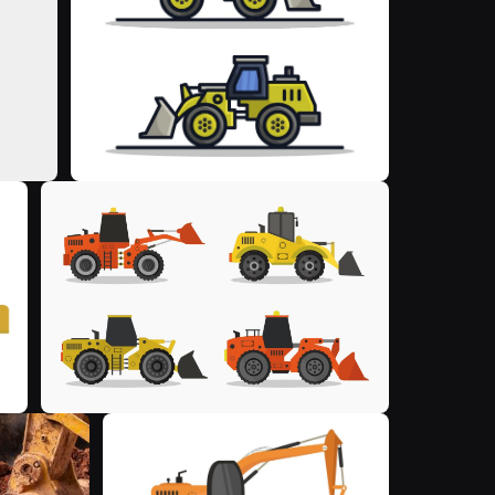
M
M
F
M