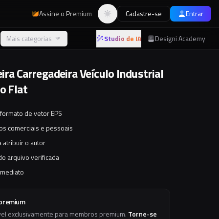
Assine o Premium
Cadastre-se
Entrar
Alternar tema
Mais categorias
Studio de IA
Designi Academy
ira Carregadeira Veículo Industrial
o Flat
 formato de vetor EPS
tos comerciais e pessoais
 atribuir o autor
o arquivo verificada
imediato
 premium
vel exclusivamente para membros premium.
Torne-se