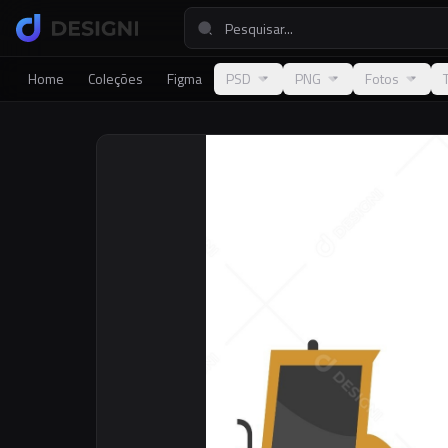
Home
Coleções
Figma
PSD
PNG
Fotos