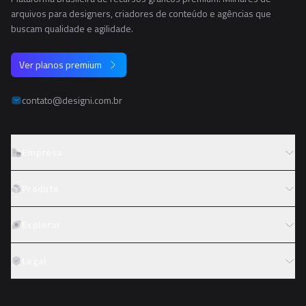
arquivos para designers, criadores de conteúdo e agências que
buscam qualidade e agilidade.
Ver planos premium
contato@designi.com.br
Empresa
Sobre o Designi
Produto
Contato
Preços
Explorar
Trabalhe conosco
Tipos de licença
Colaboradores
Fotos
Legal
Reembolso
Programa de afiliados
PNGs
Academy
Termos de serviço
PSDs