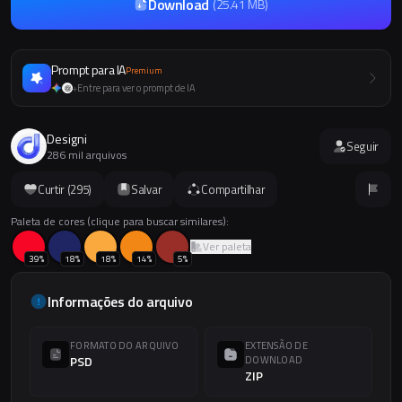
Download
(
25.41 MB
)
Prompt para IA
Premium
Entre para ver o prompt de IA
+
Designi
Seguir
286 mil arquivos
Curtir (
295
)
Salvar
Compartilhar
Paleta de cores (clique para buscar similares):
Ver paleta
39
%
18
%
18
%
14
%
5
%
Informações do arquivo
FORMATO DO ARQUIVO
EXTENSÃO DE
PSD
DOWNLOAD
ZIP