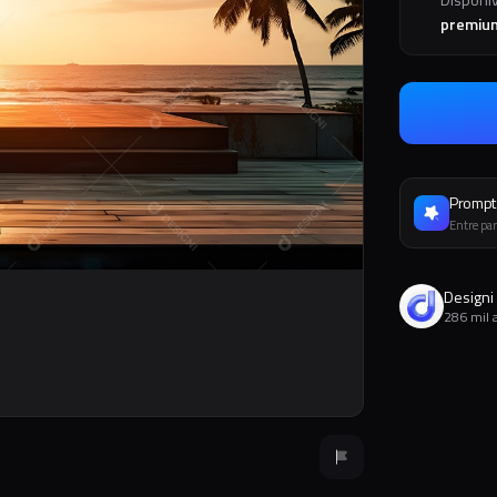
premiu
Prompt 
Entre par
Designi
286 mil 