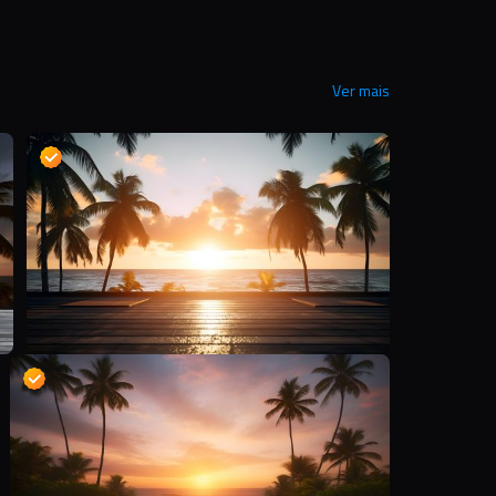
Ver mais
D
D