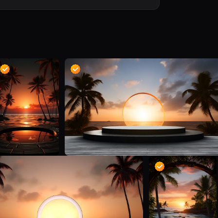
D
D
D
D