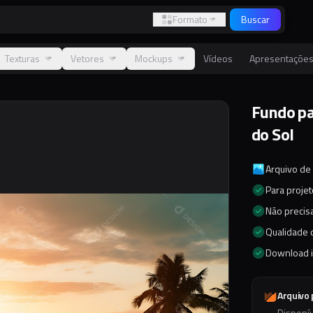
Formato
Buscar
Texturas
Vetores
Mockups
Vídeos
Apresentaçõe
Fundo pa
do Sol
Arquivo de
Para proje
Não precisa
Qualidade d
Download 
Arquivo
Disponí