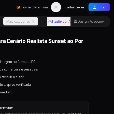
Assine o Premium
Cadastre-se
Entrar
Alternar tema
s
Mais categorias
Studio de IA
Designi Academy
ra Cenário Realista Sunset ao Por
 imagem no formato JPG
tos comerciais e pessoais
 atribuir o autor
o arquivo verificada
imediato
 premium
vel exclusivamente para membros premium.
Torne-se