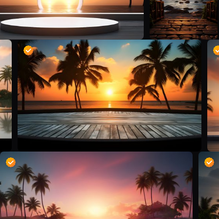
D
D
D