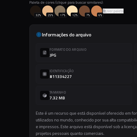
Paleta de cores (clique para buscar similares):
Ver paleta
32
%
25
%
17
%
12
%
7
%
6
%
Informações do arquivo
FORMATO DO ARQUIVO
JPG
IDENTIFICAÇÃO
#11334227
TAMANHO
7.32 MB
Este é um recurso que está disponível oferecido em f
utilizados no mundo, conhecido por sua alta compatibilid
e impressos. Este arquivo está disponível sob a licença
projetos pessoais quanto comerciais.