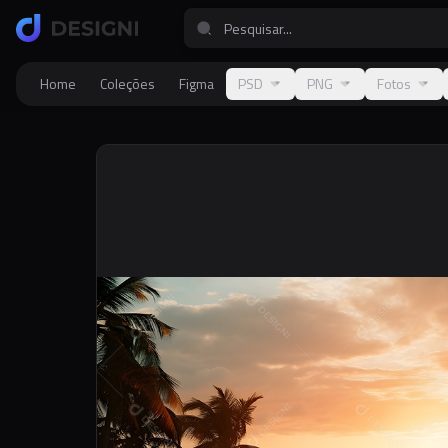
Home
Coleções
Figma
PSD
PNG
Fotos