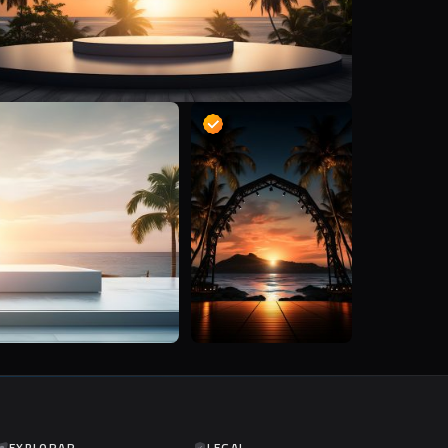
D
D
EXPLORAR
LEGAL