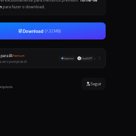
m
para fazer o download.
Download
(
7.32 MB
)
para IA
Premium
Gemini
ChatGPT
+
a ver o prompt de IA
Seguir
arquivos