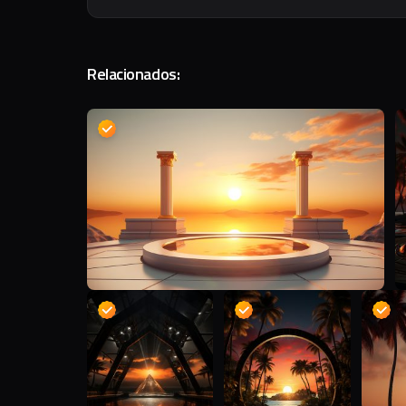
Relacionados:
D
D
D