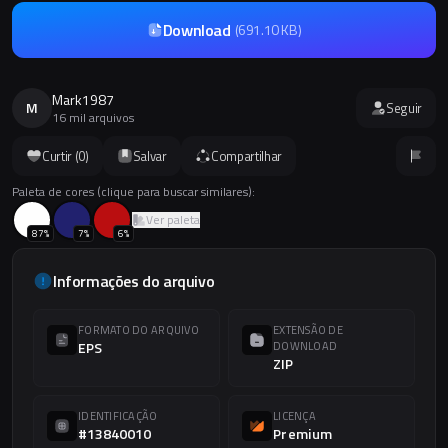
Download
(
691.10 KB
)
Mark1987
M
Seguir
16 mil arquivos
Curtir (
0
)
Salvar
Compartilhar
Paleta de cores (clique para buscar similares):
Ver paleta
87
%
7
%
6
%
Informações do arquivo
FORMATO DO ARQUIVO
EXTENSÃO DE
EPS
DOWNLOAD
ZIP
IDENTIFICAÇÃO
LICENÇA
#13840010
Premium