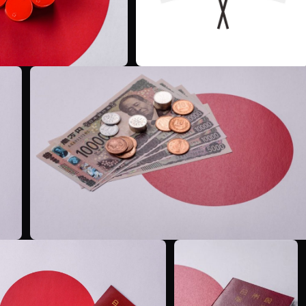
T
T
T