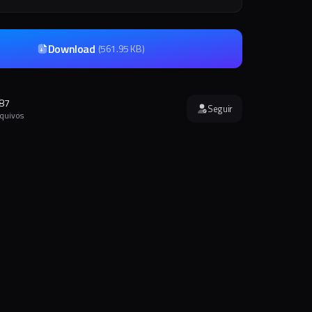
Download
(
561.95 KB
)
87
Seguir
rquivos