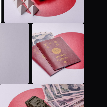
T
T
T