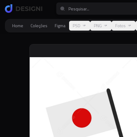
Home
Coleções
Figma
PSD
PNG
Fotos