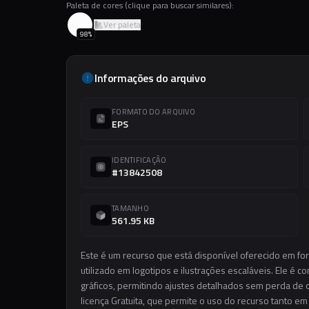
Paleta de cores (clique para buscar similares):
Ver paleta
98
%
Informações do arquivo
FORMATO DO ARQUIVO
EPS
IDENTIFICAÇÃO
#13842508
TAMANHO
561.95 KB
Este é um recurso que está disponível oferecido em fo
utilizado em logotipos e ilustrações escaláveis. Ele é c
gráficos, permitindo ajustes detalhados sem perda de q
licença Gratuita, que permite o uso do recurso tanto e