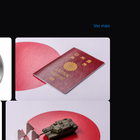
Ver mais
M
T
T