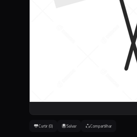
Curtir (
0
)
Salvar
Compartilhar