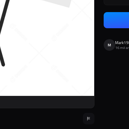
Mark19
M
16 mil a