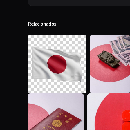
Relacionados:
I
T
T