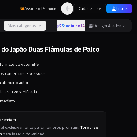
Assine o Premium
Cadastre-se
Entrar
Alternar tema
s
Mais categorias
Studio de IA
Designi Academy
 do Japão Duas Flâmulas de Palco
 formato de vetor EPS
tos comerciais e pessoais
 atribuir o autor
o arquivo verificada
imediato
 premium
vel exclusivamente para membros premium.
Torne-se
m
para fazer o download.