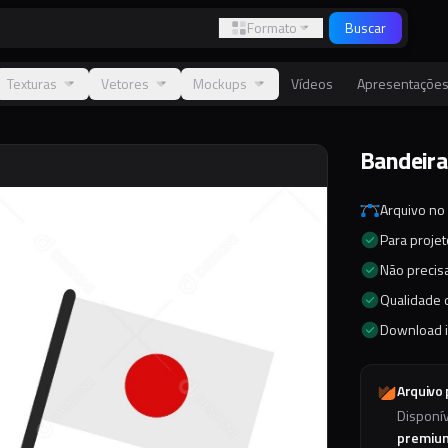
Formato
Buscar
Texturas
Vetores
Mockups
Vídeos
Apresentaçõe
Bandeira
Arquivo no
Para proje
Não precisa
Qualidade d
Download 
Arquivo
Disponí
premiu