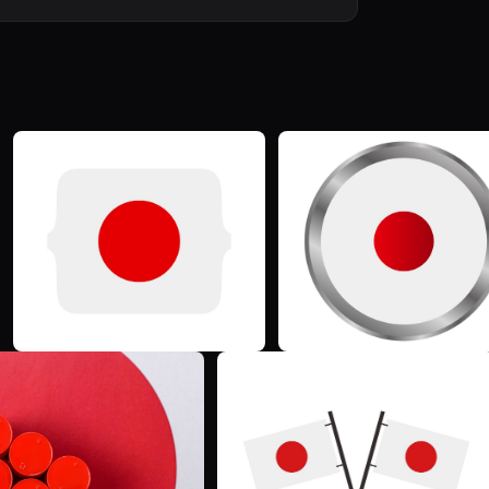
M
T
M