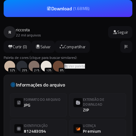
Download
(
1.68 MB
)
riccosta
R
Seguir
22 mil arquivos
Curtir (
0
)
Salvar
Compartilhar
Paleta de cores (clique para buscar similares):
Ver paleta
32
%
25
%
21
%
13
%
8
%
Informações do arquivo
FORMATO DO ARQUIVO
EXTENSÃO DE
JPG
DOWNLOAD
ZIP
IDENTIFICAÇÃO
LICENÇA
#12483094
Premium