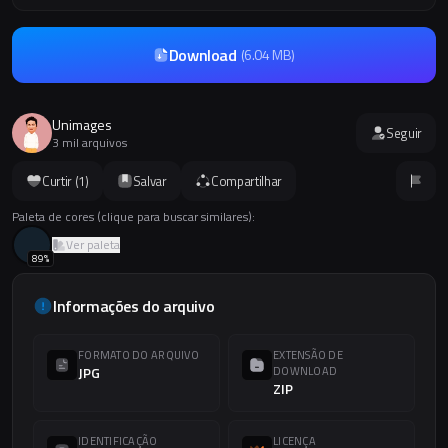
Download
(
6.04 MB
)
Unimages
Seguir
3 mil arquivos
Curtir (
1
)
Salvar
Compartilhar
Paleta de cores (clique para buscar similares):
Ver paleta
89
%
Informações do arquivo
FORMATO DO ARQUIVO
EXTENSÃO DE
JPG
DOWNLOAD
ZIP
IDENTIFICAÇÃO
LICENÇA