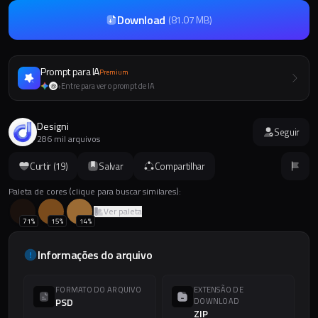
Download
(
81.07 MB
)
Prompt para IA
Premium
Entre para ver o prompt de IA
+
Designi
Seguir
286 mil arquivos
Curtir (
19
)
Salvar
Compartilhar
Paleta de cores (clique para buscar similares):
Ver paleta
71
%
15
%
14
%
Informações do arquivo
FORMATO DO ARQUIVO
EXTENSÃO DE
PSD
DOWNLOAD
ZIP