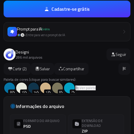
Cadastre-se grátis
Prompt para IA
Grátis
Entre para ver o prompt de IA
+
Designi
Seguir
286 mil arquivos
Curtir (
2
)
Salvar
Compartilhar
Paleta de cores (clique para buscar similares):
Ver paleta
30
%
15
%
14
%
13
%
8
%
7
%
Informações do arquivo
FORMATO DO ARQUIVO
EXTENSÃO DE
PSD
DOWNLOAD
ZIP